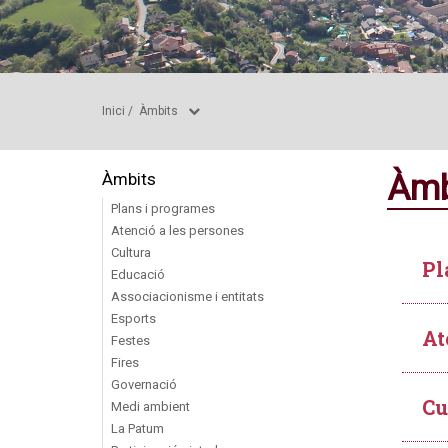
Inici
/
Àmbits
Àmb
Àmbits
Plans i programes
Atenció a les persones
Cultura
Pl
Educació
Associacionisme i entitats
Esports
At
Festes
Fires
Governació
Cu
Medi ambient
La Patum