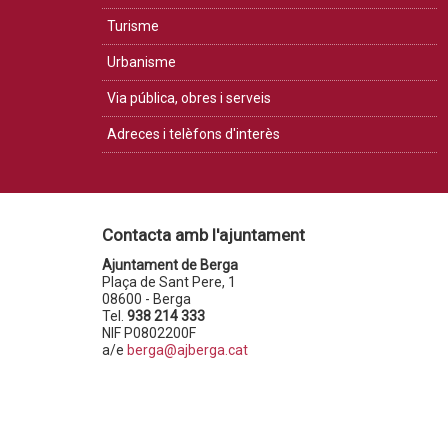
Turisme
Urbanisme
Via pública, obres i serveis
Adreces i telèfons d'interès
Contacta amb l'ajuntament
Ajuntament de Berga
Plaça de Sant Pere, 1
08600 - Berga
Tel.
938 214 333
NIF P0802200F
a/e
berga@ajberga.cat