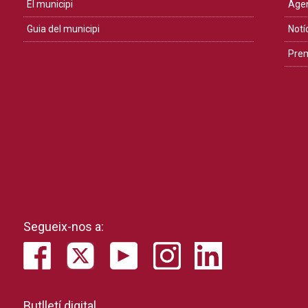
El municipi
Age
Guia del municipi
Notí
Pre
Segueix-nos a:
Butlletí digital