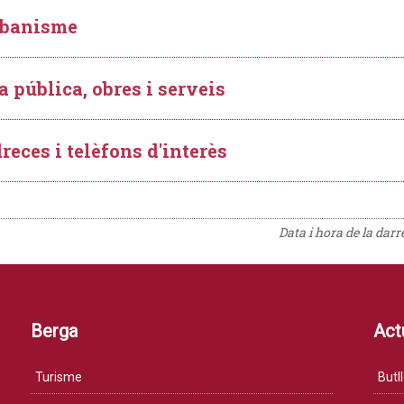
banisme
a pública, obres i serveis
reces i telèfons d'interès
Data i hora de la dar
Berga
Actu
Turisme
Butll