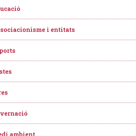
ucació
sociacionisme i entitats
ports
stes
res
vernació
di ambient