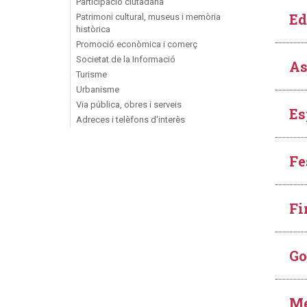
Participació ciutadana
Ed
Patrimoni cultural, museus i memòria
històrica
Promoció econòmica i comerç
Societat de la Informació
As
Turisme
Urbanisme
Via pública, obres i serveis
Es
Adreces i telèfons d'interès
Fe
Fi
Go
Me