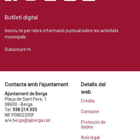
Butlletí digital
Inscriu-te per rebre informació puntual sobre les activitats
municipals.
Subscriure'm
Contacta amb l'ajuntament
Detalls del
web
Ajuntament de Berga
Plaça de Sant Pere, 1
Crèdits
08600 - Berga
Tel.
938 214 333
Contacte
NIF P0802200F
a/e
berga@ajberga.cat
Protecció de
dades
Avís legal