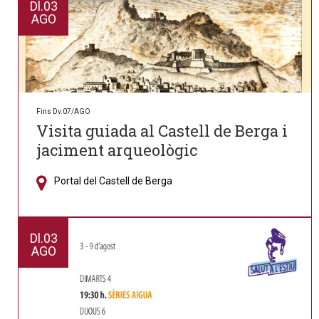
Monitor/a d’Activitats
Dl.
03
d’Educació en el Lleure Infantil i
AGO
Juvenil, una formació que
s’organitza cada dos anys per
garantir el relleu educatiu i
associatiu al territori.
Fins Dv.07/AGO
Visita guiada al Castell de Berga i
jaciment arqueològic
Portal del Castell de Berga
Dl.
03
AGO