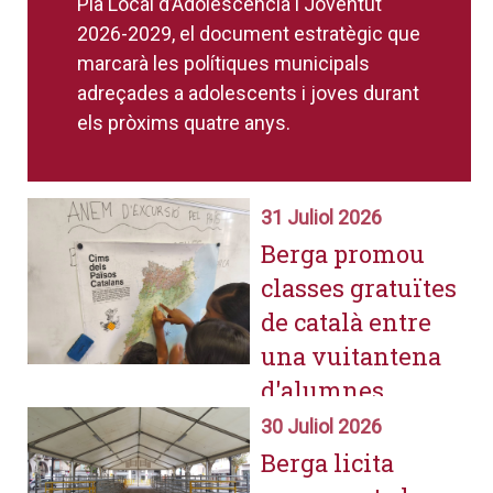
Pla Local d’Adolescència i Joventut
2026-2029, el document estratègic que
marcarà les polítiques municipals
adreçades a adolescents i joves durant
els pròxims quatre anys.
31 Juliol 2026
Berga promou
classes gratuïtes
de català entre
una vuitantena
d'alumnes
durant el curs
30 Juliol 2026
escolar i l'estiu
Berga licita