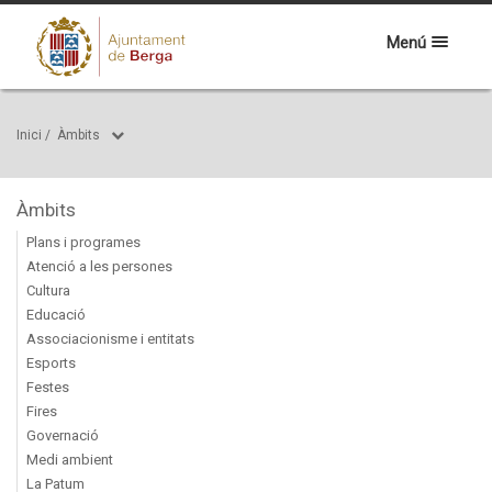
Menú
Inici
/
Àmbits
Àmbits
Plans i programes
Atenció a les persones
Cultura
Educació
Associacionisme i entitats
Esports
Festes
Fires
Governació
Medi ambient
La Patum