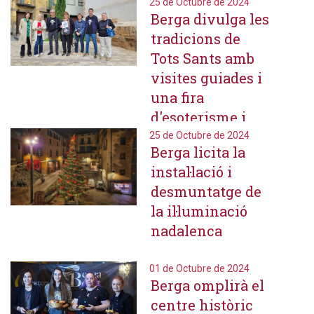
mostra el 30 de
25 de Octubre de 2024
Berga divulga les
novembre
tradicions de
Tots Sants amb
visites guiades i
una fira
d'esoterisme i
antiguitats al cor
25 de Octubre de 2024
Berga licita la
del barri vell
instal·lació i
desmuntatge de
la il·luminació
nadalenca
01 de Octubre de 2024
Berga omplirà el
centre històric