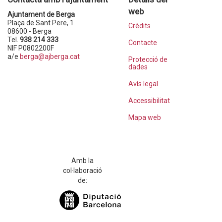
web
Ajuntament de Berga
Plaça de Sant Pere, 1
Crèdits
08600 - Berga
Tel.
938 214 333
Contacte
NIF P0802200F
a/e
berga@ajberga.cat
Protecció de
dades
Avís legal
Accessibilitat
Mapa web
Amb la
col·laboració
de: