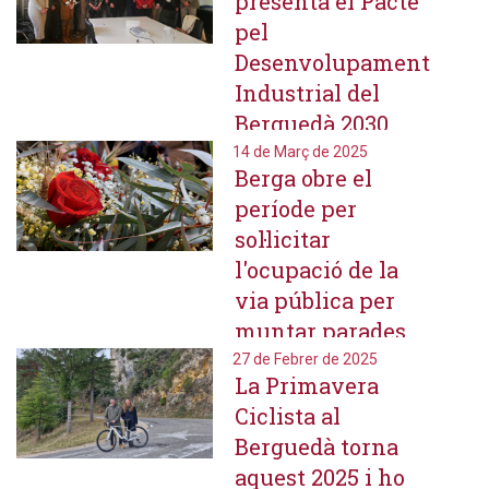
presenta el Pacte
del Berguedà
pel
Desenvolupament
Industrial del
Berguedà 2030
14 de Març de 2025
Berga obre el
període per
sol·licitar
l'ocupació de la
via pública per
muntar parades
durant la diada
27 de Febrer de 2025
La Primavera
de Sant Jordi
Ciclista al
2025
Berguedà torna
aquest 2025 i ho