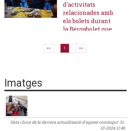
d'activitats
relacionades amb
els bolets durant
la Bergabolet que
es farà el 5
d'octubre
<<
1
>>
Imatges
Data i hora de la darrera actualització d'aquest contingut:
31-
10-2024 11:46