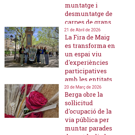
muntatge i
desmuntatge de
carpes de grans
dimensions per a
21 de Abril de 2026
La Fira de Maig
esdeveniments
es transforma en
firals
un espai viu
d'experiències
participatives
amb les entitats
com a
20 de Març de 2026
Berga obre la
protagonistes
sol·licitud
d'ocupació de la
via pública per
muntar parades