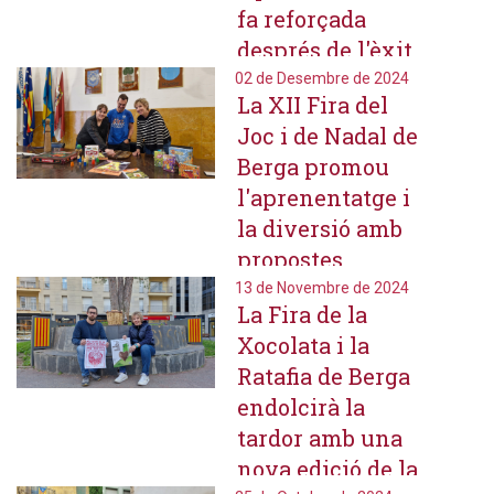
fa reforçada
després de l'èxit
de l'any passat
02 de Desembre de 2024
La XII Fira del
Joc i de Nadal de
Berga promou
l'aprenentatge i
la diversió amb
propostes
lúdiques i
13 de Novembre de 2024
La Fira de la
intergeneracionals
Xocolata i la
Ratafia de Berga
endolcirà la
tardor amb una
nova edició de la