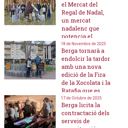
el Mercat del
Regal de Nadal,
un mercat
nadalenc que
potencia el
comerç local i el
18 de Novembre de 2025
Berga tornarà a
patrimoni a
endolcir la tardor
l'església de Sant
amb una nova
Francesc
edició de la Fira
de la Xocolata i la
Ratafia que es
farà el 29 de
17 de Octubre de 2025
Berga licita la
novembre
contractació dels
serveis de