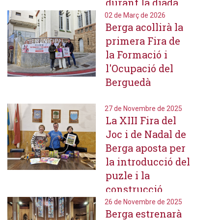
durant la diada
de Sant Jordi
02 de Març de 2026
Berga acollirà la
2026
primera Fira de
la Formació i
l'Ocupació del
Berguedà
27 de Novembre de 2025
La XIII Fira del
Joc i de Nadal de
Berga aposta per
la introducció del
puzle i la
construcció
d'estels
26 de Novembre de 2025
Berga estrenarà