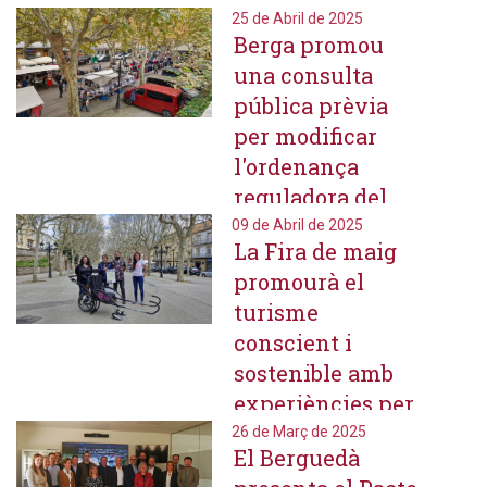
esdeveniments
25 de Abril de 2025
Berga promou
firals
una consulta
pública prèvia
per modificar
l'ordenança
reguladora del
mercat setmanal
09 de Abril de 2025
La Fira de maig
promourà el
turisme
conscient i
sostenible amb
experiències per
gaudir de
26 de Març de 2025
El Berguedà
l'entorn natural