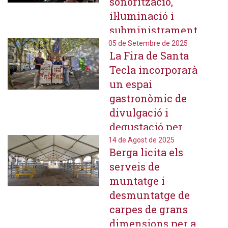
sonorització,
il·luminació i
subministrament
d'aparells
05 de Setembre de 2025
La Fira de Santa
audiovisuals per
Tecla incorporarà
a esdeveniments
un espai
gastronòmic de
divulgació i
degustació per
promocionar la
14 de Agost de 2025
Berga licita els
riquesa del
serveis de
territori i el
muntatge i
producte de
desmuntatge de
proximitat
carpes de grans
dimensions per a