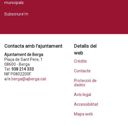
municipals.
Subscriure'm
Contacta amb l'ajuntament
Detalls del
web
Ajuntament de Berga
Plaça de Sant Pere, 1
Crèdits
08600 - Berga
Tel.
938 214 333
Contacte
NIF P0802200F
a/e
berga@ajberga.cat
Protecció de
dades
Avís legal
Accessibilitat
Mapa web