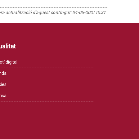
era actualització d'aquest contingut:
04-06-2021 10:37
alitat
etí digital
nda
cies
msa