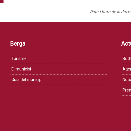
Data i hora de la darr
Berga
Actu
Turisme
Butll
El municipi
Age
Guia del municipi
Notí
Pre