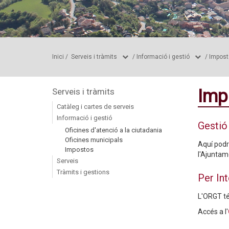
Inici
/
Serveis i tràmits
/
Informació i gestió
/
Impost
Imp
Serveis i tràmits
Catàleg i cartes de serveis
Informació i gestió
Gestió
Oficines d'atenció a la ciutadania
Oficines municipals
Aquí podr
Impostos
l'Ajuntam
Serveis
Tràmits i gestions
Per In
L'ORGT té
Accés a l'