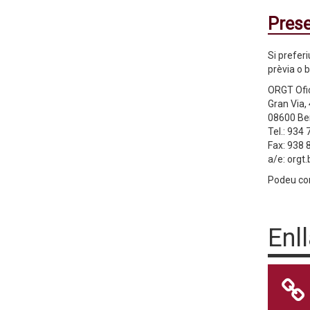
Prese
Si prefer
prèvia o 
ORGT Ofi
Gran Via,
08600 Be
Tel.:
934 
Fax: 938 
a/e:
orgt
Podeu con
Enl