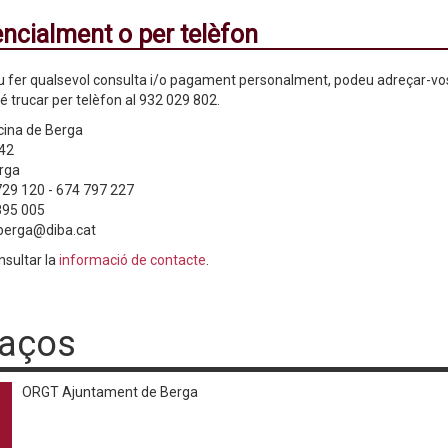
ncialment o per telèfon
iu fer qualsevol consulta i/o pagament personalment, podeu adreçar-vos a
bé trucar per telèfon al 932 029 802.
cina de Berga
 42
rga
729 120
-
674 797 227
895 005
.berga@diba.cat
sultar la
informació de contacte
.
laços
ORGT Ajuntament de Berga