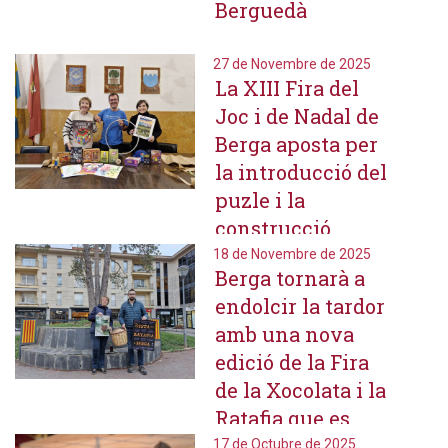
Berguedà
27 de Novembre de 2025
La XIII Fira del
Joc i de Nadal de
Berga aposta per
la introducció del
puzle i la
construcció
d'estels
18 de Novembre de 2025
Berga tornarà a
endolcir la tardor
amb una nova
edició de la Fira
de la Xocolata i la
Ratafia que es
farà el 29 de
17 de Octubre de 2025