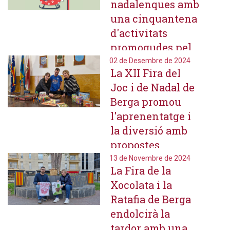
nadalenques amb
producte de
una cinquantena
proximitat
d'activitats
promogudes pel
teixit associatiu
02 de Desembre de 2024
La XII Fira del
local i el
Joc i de Nadal de
consistori
Berga promou
l'aprenentatge i
la diversió amb
propostes
lúdiques i
13 de Novembre de 2024
La Fira de la
intergeneracionals
Xocolata i la
Ratafia de Berga
endolcirà la
tardor amb una