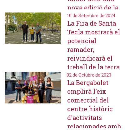
nova edició de la
mostra el 30 de
10 de Setembre de 2024
La Fira de Santa
novembre
Tecla mostrarà el
potencial
ramader,
reivindicarà el
treball de la terra
i recordarà el
02 de Octubre de 2023
La Bergabolet
passat agrícola
omplirà l'eix
comercial del
centre històric
d'activitats
relacionades amb
els bolets durant