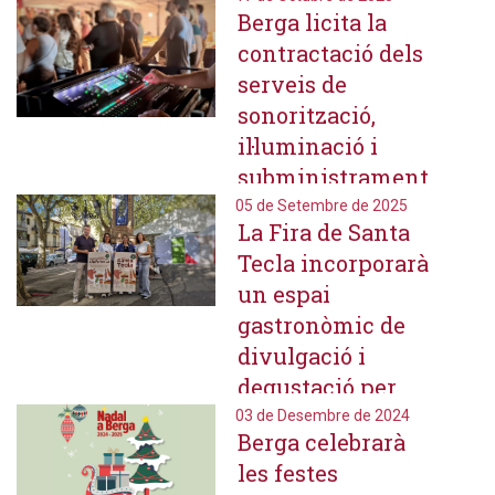
Berga licita la
novembre
contractació dels
serveis de
sonorització,
il·luminació i
subministrament
d'aparells
05 de Setembre de 2025
La Fira de Santa
audiovisuals per
Tecla incorporarà
a esdeveniments
un espai
gastronòmic de
divulgació i
degustació per
promocionar la
03 de Desembre de 2024
Berga celebrarà
riquesa del
les festes
territori i el