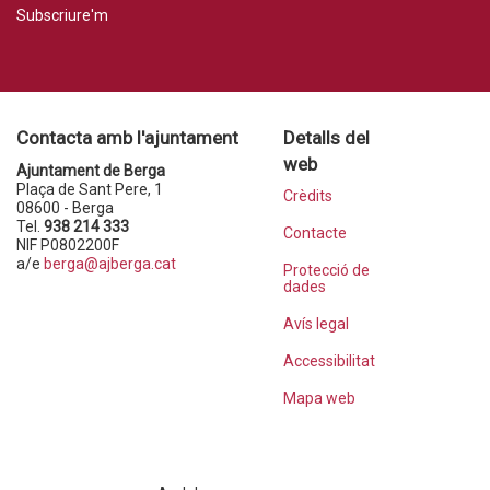
Subscriure'm
Contacta amb l'ajuntament
Detalls del
web
Ajuntament de Berga
Plaça de Sant Pere, 1
Crèdits
08600 - Berga
Tel.
938 214 333
Contacte
NIF P0802200F
a/e
berga@ajberga.cat
Protecció de
dades
Avís legal
Accessibilitat
Mapa web