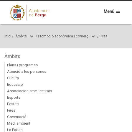
Menú
Inici
/
Àmbits
/
Promoció econòmica i comerç
/
Fires
Àmbits
Plans i programes
Atenció a les persones
Cultura
Educació
Associacionisme i entitats
Esports
Festes
Fires
Governació
Medi ambient
La Patum