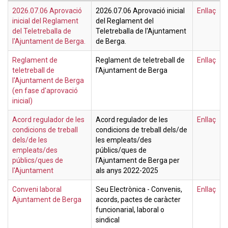
2026.07.06 Aprovació
2026.07.06 Aprovació inicial
Enllaç
inicial del Reglament
del Reglament del
del Teletreballa de
Teletreballa de l'Ajuntament
l'Ajuntament de Berga.
de Berga.
Reglament de
Reglament de teletreball de
Enllaç
teletreball de
l'Ajuntament de Berga
l'Ajuntament de Berga
(en fase d'aprovació
inicial)
Acord regulador de les
Acord regulador de les
Enllaç
condicions de treball
condicions de treball dels/de
dels/de les
les empleats/des
empleats/des
públics/ques de
públics/ques de
l'Ajuntament de Berga per
l'Ajuntament
als anys 2022-2025
Conveni laboral
Seu Electrònica - Convenis,
Enllaç
Ajuntament de Berga
acords, pactes de caràcter
funcionarial, laboral o
sindical