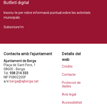
Butlletí digital
Inscriu-te per rebre informació puntual sobre les activitats
municipals.
Subscriure'm
Contacta amb l'ajuntament
Detalls del
web
Ajuntament de Berga
Plaça de Sant Pere, 1
Crèdits
08600 - Berga
Tel.
938 214 333
Contacte
NIF P0802200F
a/e
berga@ajberga.cat
Protecció de
dades
Avís legal
Accessibilitat