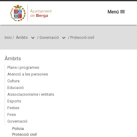
Menú
Inici
/
Àmbits
/
Governació
/
Protecció civil
Àmbits
Plans i programes
Atenció a les persones
Cultura
Educació
Associacionisme i entitats
Esports
Festes
Fires
Governació
Policia
Protecció civil