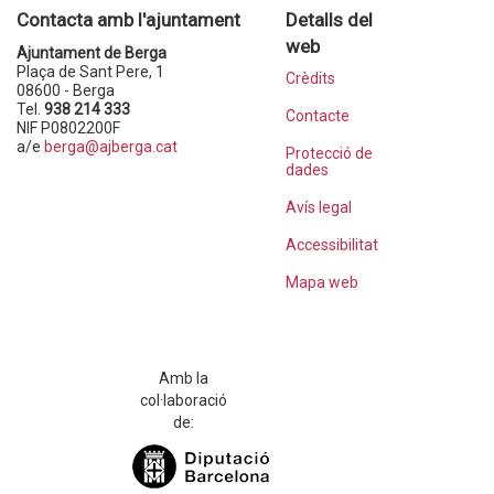
Contacta amb l'ajuntament
Detalls del
web
Ajuntament de Berga
Plaça de Sant Pere, 1
Crèdits
08600 - Berga
Tel.
938 214 333
Contacte
NIF P0802200F
a/e
berga@ajberga.cat
Protecció de
dades
Avís legal
Accessibilitat
Mapa web
Amb la
col·laboració
de: