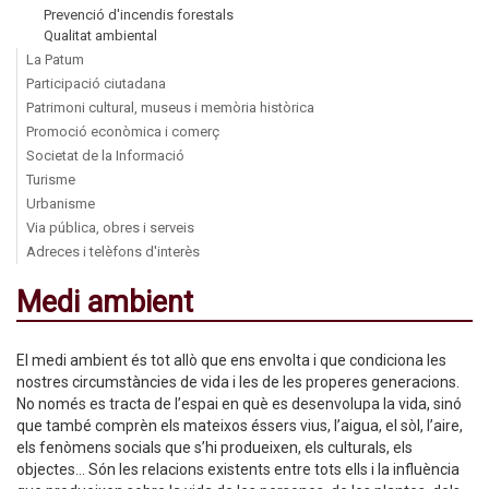
Prevenció d'incendis forestals
Qualitat ambiental
La Patum
Participació ciutadana
Patrimoni cultural, museus i memòria històrica
Promoció econòmica i comerç
Societat de la Informació
Turisme
Urbanisme
Via pública, obres i serveis
Adreces i telèfons d'interès
Medi ambient
El medi ambient és tot allò que ens envolta i que condiciona les
nostres circumstàncies de vida i les de les properes generacions.
No només es tracta de l’espai en què es desenvolupa la vida, sinó
que també comprèn els mateixos éssers vius, l’aigua, el sòl, l’aire,
els fenòmens socials que s’hi produeixen, els culturals, els
objectes... Són les relacions existents entre tots ells i la influència