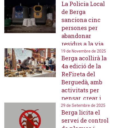
La Policia Local
de Berga
sanciona cinc
persones per
abandonar
residus a la via
pública
19 de Novembre de 2025
Berga acollirà la
4a edició de la
ReFireta del
Berguedà, amb
activitats per
pensar, crear i
reduir residus
29 de Setembre de 2025
Berga licita el
servei de control