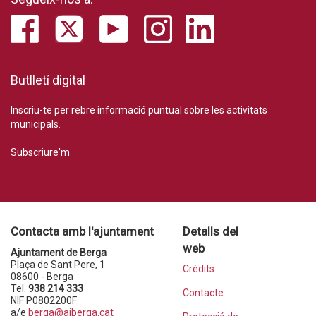
Butlletí digital
Inscriu-te per rebre informació puntual sobre les activitats
municipals.
Subscriure'm
Contacta amb l'ajuntament
Detalls del
web
Ajuntament de Berga
Plaça de Sant Pere, 1
Crèdits
08600 - Berga
Tel.
938 214 333
Contacte
NIF P0802200F
a/e
berga@ajberga.cat