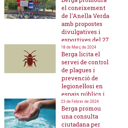
consum
el coneixement
responsable
de l'Anella Verda
amb propostes
divulgatives i
esportives del 27
al 29 de setembre
18 de Març de 2024
Berga licita el
servei de control
de plagues i
prevenció de
legionel·losi en
espais públics i
equipaments
23 de Febrer de 2024
Berga promou
municipals
una consulta
ciutadana per