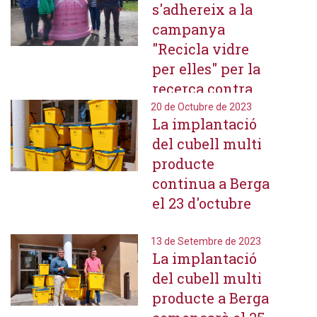
s'adhereix a la
campanya
"Recicla vidre
per elles" per la
recerca contra
del càncer de
20 de Octubre de 2023
La implantació
mama
del cubell multi
producte
continua a Berga
el 23 d'octubre
13 de Setembre de 2023
La implantació
del cubell multi
producte a Berga