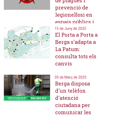
de plagues i
prevenció de
legionel·losi en
espais públics i
equipaments
15 de Juny de 2025
El Porta a Porta a
municipals
Berga s'adapta a
La Patum:
consulta tots els
canvis
05 de Març de 2025
Berga disposa
d'un telèfon
d'atenció
ciutadana per
comunicar les