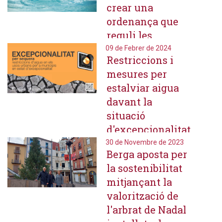
crear una
ordenança que
reguli les
mesures
09 de Febrer de 2024
Restriccions i
aplicables a
mesures per
l'abastament i
estalviar aigua
usos de l'aigua en
davant la
situació de
situació
sequera
d'excepcionalitat
per sequera
30 de Novembre de 2023
Berga aposta per
la sostenibilitat
mitjançant la
valorització de
l'arbrat de Nadal