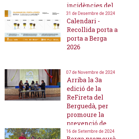
incidències del
servei de neteja
31 de Desembre de 2024
Calendari -
viària
Recollida porta a
porta a Berga
2026
07 de Novembre de 2024
Arriba la 3a
edició de la
ReFireta del
Berguedà, per
promoure la
prevenció de
residus i el
16 de Setembre de 2024
Berga promourà