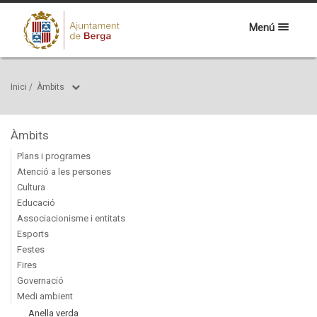
Menú
Inici
/
Àmbits
Àmbits
Plans i programes
Atenció a les persones
Cultura
Educació
Associacionisme i entitats
Esports
Festes
Fires
Governació
Medi ambient
Anella verda