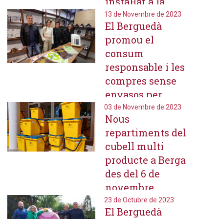
instal·lat a la
ciutat
13 de Novembre de 2023
El Berguedà
promou el
consum
responsable i les
compres sense
envasos per
reduir la
03 de Novembre de 2023
Nous
generació de
repartiments del
residus
cubell multi
producte a Berga
des del 6 de
novembre
23 de Octubre de 2023
El Berguedà