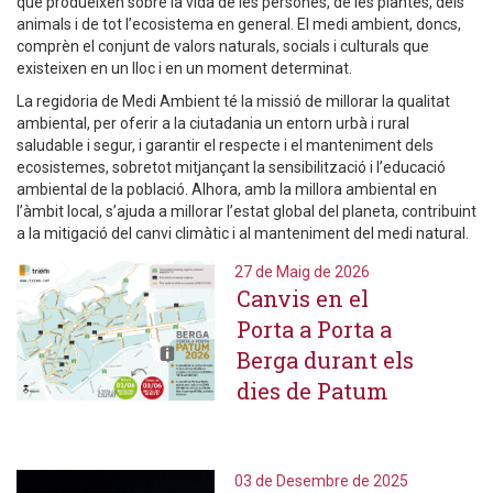
que produeixen sobre la vida de les persones, de les plantes, dels
animals i de tot l’ecosistema en general. El medi ambient, doncs,
comprèn el conjunt de valors naturals, socials i culturals que
existeixen en un lloc i en un moment determinat.
La regidoria de Medi Ambient té la missió de millorar la qualitat
ambiental, per oferir a la ciutadania un entorn urbà i rural
saludable i segur, i garantir el respecte i el manteniment dels
ecosistemes, sobretot mitjançant la sensibilització i l’educació
ambiental de la població. Alhora, amb la millora ambiental en
l’àmbit local, s’ajuda a millorar l’estat global del planeta, contribuint
a la mitigació del canvi climàtic i al manteniment del medi natural.
27 de Maig de 2026
Canvis en el
Porta a Porta a
Berga durant els
dies de Patum
03 de Desembre de 2025