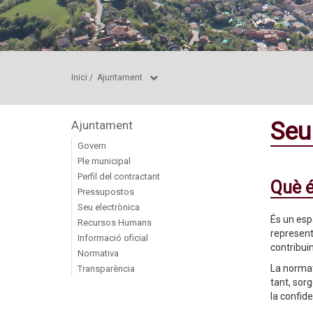
Inici
/
Ajuntament
Seu
Ajuntament
Govern
Ple municipal
Perfil del contractant
Què é
Pressupostos
Seu electrònica
És un espa
Recursos Humans
represent
Informació oficial
contribuin
Normativa
La normat
Transparència
tant, sorg
la confide