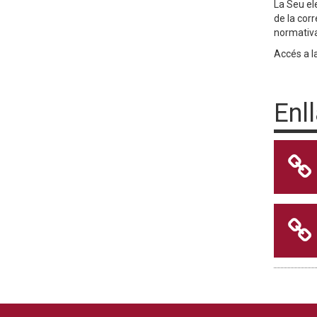
La Seu el
de la corr
normativa 
Accés a l
Enl