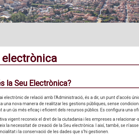
 electrònica
s la Seu Electrònica?
i electrònic de relació amb l'Administració, és a dir, un punt d'accés úni
a una nova manera de realitzar les gestions públiques, sense condicion
t a un ús més eficaç i eficient dels recursos públics. Es configura una ofic
iva vigent reconeix el dret de la ciutadania i les empreses a relacionar-s
eix la necessitat de creació de la Seu electrònica. I així, també, se n'assegur
ncialitat i la conservació de les dades que s'hi gestionen.