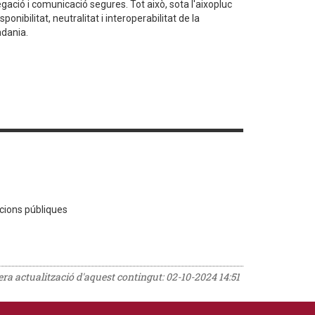
gació i comunicació segures. Tot això, sota l'aixopluc
ponibilitat, neutralitat i interoperabilitat de la
adania.
acions públiques
rera actualització d'aquest contingut:
02-10-2024 14:51