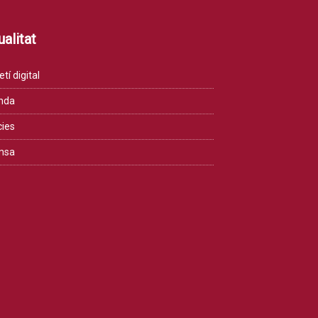
alitat
etí digital
nda
cies
msa