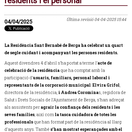
residents i el personal
Última revisió
04-04-2025 15:44
04/04/2025
La Residència Sant Bernabé de Berga ha celebrat un quart
de segle cuidant i acompanyant les persones residents.
Aquest divendres 4 d’abril s’ha portat a terme l’
acte de
celebració de la residència
que ha comptat amb la
participació d’
usuaris, familiars, personal laboral i
representants de la corporació municipal
.
Elvira Grifol
,
directora de la residència,
i Andrea Coromina
s, regidora de
Salut i Drets Socials de l’Ajuntament de Berga, s’han adreçat
als assistents per
agrair la
confiança dels residents i les
seves famílies
, així com
la tasca cuidadora de totes les
professionals
que han format part de la residència al llarg
d’aquests anys. També
s’han mostrat esperançades amb el