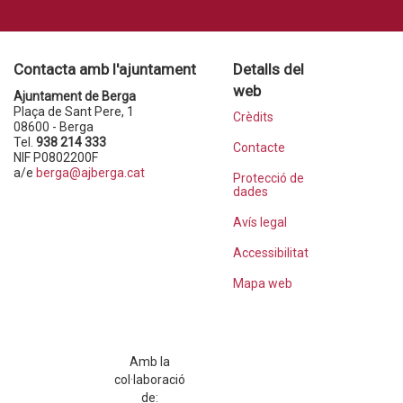
Contacta amb l'ajuntament
Detalls del
web
Ajuntament de Berga
Plaça de Sant Pere, 1
Crèdits
08600 - Berga
Tel.
938 214 333
Contacte
NIF P0802200F
a/e
berga@ajberga.cat
Protecció de
dades
Avís legal
Accessibilitat
Mapa web
Amb la
col·laboració
de: