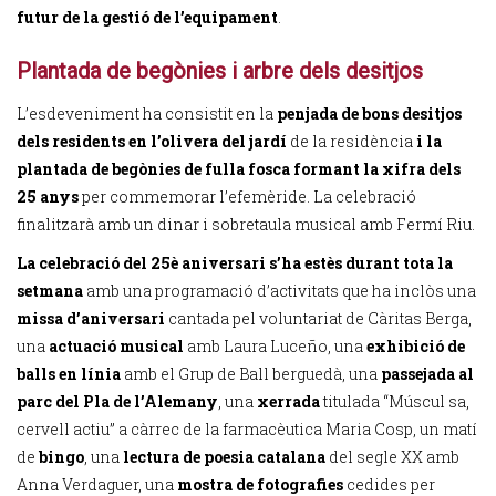
futur de la gestió de l’equipament
.
Plantada de begònies i arbre dels desitjos
L’esdeveniment ha consistit en la
penjada de bons desitjos
dels residents en l’olivera del jardí
de la residència
i la
plantada de begònies de fulla fosca formant la xifra dels
25 anys
per commemorar l’efemèride. La celebració
finalitzarà amb un dinar i sobretaula musical amb Fermí Riu.
La celebració del 25è aniversari s’ha estès durant tota la
setmana
amb una programació d’activitats
que ha inclòs una
missa d’aniversari
cantada pel voluntariat de Càritas Berga,
una
actuació musical
amb Laura Luceño, una
exhibició de
balls en línia
amb el Grup de Ball berguedà, una
passejada al
parc del Pla de l’Alemany
, una
xerrada
titulada “Múscul sa,
cervell actiu” a càrrec de la farmacèutica Maria Cosp, un matí
de
bingo
, una
lectura de poesia catalana
del segle XX amb
Anna Verdaguer, una
mostra de fotografies
cedides per