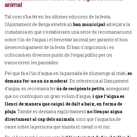
animal
Tal com s’ha fet en les últimes edicions de la festa,
l’Ajuntament de Berga emetrà un
ban municipal
adreçat a la
ciutadania en què s’estableixen una sèrie de recomanacions
sobre l’ús de l’aigua i el benestar animal per garantir el bon
desenvolupament de la festa. El ban s’imprimirà i es
col·locarà en diversos punts de l’espai públic per on
transcorren les passades.
Pel que fa a l’ús d’aigua en la passada de diumenge al matí,
es
demana fer-ne un ús moderat
. En referència al llançament
d’aigua, es recomana fer
ús de recipients petits
, assegurant
que no continguin un gran volum d’aigua,
i que l’aigua es
llenci de manera que caigui de dalt a baix, en forma de
pluja
. També es demana explícitament
no llençar aigua
directament al cap dels animals
, sinó que l’aigua ha de
caure sobre la persona que munta el cavall o el ruc.