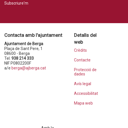
Subscriure'm
Contacta amb l'ajuntament
Detalls del
web
Ajuntament de Berga
Plaça de Sant Pere, 1
Crèdits
08600 - Berga
Tel.
938 214 333
Contacte
NIF P0802200F
a/e
berga@ajberga.cat
Protecció de
dades
Avís legal
Accessibilitat
Mapa web