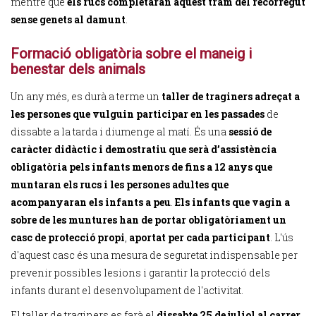
mentre que
els rucs completaran aquest tram del recorregut
sense genets al damunt
.
Formació obligatòria sobre el maneig i
benestar dels animals
Un any més, es durà a terme un
taller de traginers adreçat a
les persones que vulguin participar en les passades
de
dissabte a la tarda i diumenge al matí. És una
sessió de
caràcter didàctic i demostratiu que serà d’assistència
obligatòria pels infants menors de fins a 12 anys que
muntaran els rucs i les persones adultes que
acompanyaran els infants a peu
.
Els infants que vagin a
sobre de les muntures han de portar obligatòriament un
casc de protecció propi
,
aportat per cada participant
. L'ús
d'aquest casc és una mesura de seguretat indispensable per
prevenir possibles lesions i garantir la protecció dels
infants durant el desenvolupament de l'activitat.
El taller de traginers es farà el
dissabte 25 de juliol al carrer