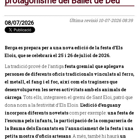
protagonisme del Ballet de Déu
Última revisió
10-07-2026 08:39
08/07/2026
Berga es prepara per a una nova edició de la festa d’Els
Elois, que se celebrarà el 25 i 26 de juliol de 2026.
La tradició prové de l’antiga
festa gremial que aplegava
persones de diferents oficis tradicionals vinculats al ferro,
el metall, el fang i el foc, així com els traginers que
desenvolupaven les seves activitats amb els animals de
càrrega
. Tots ells, integraven el gremi de Sant Eloi, patró que
dona nom a la festivitat d’Els Elois.
L’edició d’enguany
incorpora diferents novetats
com per exemple:
una festa de
l’escuma pels infants, la participació de la comparseria de
la Bauma dels Encantats en l’anunciament de la festa i una
petita mostra d’oficis artesans
. A més, també hi haurà
un