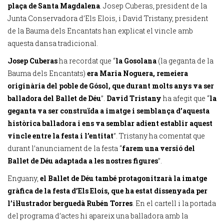
plaça de Santa Magdalena
. Josep Cuberas, president de la
Junta Conservadora d’Els Elois, i David Tristany, president
de la Bauma dels Encantats han explicat el vincle amb
aquesta dansa tradicional.
Josep Cuberas
ha recordat que “
la Gosolana
(la geganta de la
Bauma dels Encantats)
era Maria Noguera, remeiera
originària del poble de Gósol, que durant molts anys va ser
balladora del Ballet de Déu
”.
David Tristany
ha afegit que “
la
geganta va ser construïda a imatge i semblança d’aquesta
històrica balladora i ens va semblar adient establir aquest
vincle entre la festa i l’entitat
”. Tristany ha comentat que
durant l’anunciament de la festa “
farem una versió del
Ballet de Déu adaptada a les nostres figures
”.
Enguany,
el Ballet de Déu també protagonitzarà la imatge
gràfica de la festa d’Els Elois, que ha estat dissenyada per
l’il·lustrador berguedà Rubén Torres
. En el cartell i la portada
del programa d’actes hi apareix una balladora amb la