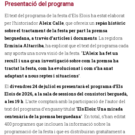
Presentació del programa
El text del programa de la festa d’Els Elois ha estat elaborat
per l’historiador
Aleix Calle
, que ofereix un
repàs històric
sobre el tractament de la festa per part la premsa
berguedana, a través d’articles i documents
. La regidora
Ermínia Altarriba
, ha explicat que el text del programa cada
any aporta una nova visió de la festa. “
L’Aleix ha fet un
recull i una gran investigació sobre com la premsa ha
tractat la festa, com ha evolucionat i com s’ha anat
adaptant a nous reptes i situacions
”.
El
divendres 24 de juliol es presentarà el programa d’Els
Elois de 2026, a la sala de sessions del consistori berguedà,
a les 19 h
. L’acte comptarà amb la participació de l’autor del
text del programa d’enguany titulat “
Els Elois: Una mirada
centenària de la premsa berguedana
”. En total, s’han editat
400 programes que inclouen la informació sobre la
programació de la festa i que es distribuiran gratuïtament a