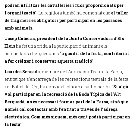
podran utilitzar les cavalleries i rucs proporcionats per
l’organització
”. La regidora també ha comentat que
el taller
de traginers és obligatori per participar en les passades
amb animals
.
Josep Cuberas, president de la Junta Conservadora d’Els
Elois
ha fet una crida a la participació animant els
berguedans i berguedanes “
a gaudir de la festa, contribuint
a fer créixer i conservar aquesta tradició
”.
Lourdes Sensada
, membre de l’Agrupació Teatral la Farsa,
entitat que s’encarrega de les recreacions teatrals de la festa
i el Ballet de Déu, ha convidat tothom a participar-hi. “
Si algú
vol participar en la recreació de la Boda Típica de l’Alt
Berguedà, no és necessari formar part de la Farsa, sinó que
només cal contactar amb l’entitat a través de l’adreça
electrònica. Com més siguem, més gent podrà participar en
la festa
”.