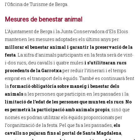
l’Oficina de Turisme de Berga.
Mesures de benestar animal
L’Ajuntament de Berga i la Junta Conservadora d’Els Elois
mantenen les mesures adoptades els últims anys per
millorar el benestar animal i garantir la preservació de la
festa
. La xifra d’animals participants en la festa serà de vint-
i-dos rucs, deu cavalls i quatre mules
i s’utilitzaran rucs
procedents de la Garrotxa
per reduir l’itinerari i el temps
emprat en el transport dels èquids. També es continuarà fent
la
formació obligatòria sobre maneig i benestar dels
animals
a les persones que participin en les passades i la
limitació de l’edat de les persones que munten els rucs
.
No
es permetrà la participació amb animals propis
, sinó que
només es podran utilitzar els èquids proporcionats per
l’organització de la festa. Pel que fa a les passades,
els
cavalls no pujaran fins al portal de Santa Magdalena
,