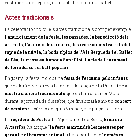
vestimenta de l’època, dansant el tradicional ballet.
Actes tradicionals
La celebració inclou els actes tradicionals com per exemple
l’anunciament de la festa, les passades, la benedicció dels
animals, l’audició de sardanes, les recreacions teatrals del
rapte de la núvia, la boda típica de l’Alt Berguedà i el Ballet
de Déu, la missa en honor a Sant Eloi, l’acte de lliurament
de ferradures i el ball popular
.
Enguany, la festa inclou una
festa de l’escuma pels infants
,
que es farà divendres a la tarda, a la plaça de la Pietat,
i una
mostra d’oficis tradicionals
, que es farà al carrer Major
durant la jornada de dissabte, que finalitzarà amb un
concert
de versions
a càrrec del grup Vintage, a la plaça del Forn.
La
regidora de Festes
de l’Ajuntament de Berga,
Ermínia
Altarriba
, ha dit que “
la festa mantindrà les mesures per
garantir el benestar animal
” i ha recordat que “
només es