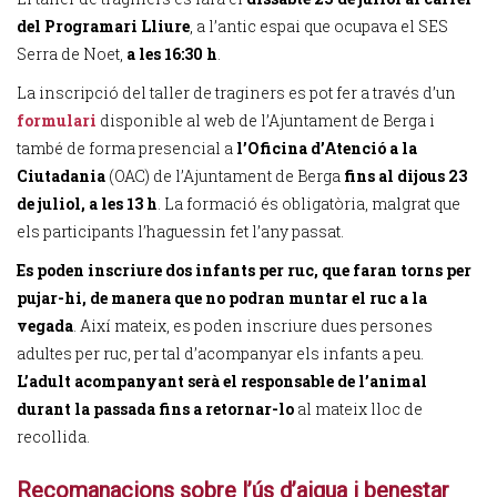
del Programari Lliure
, a l’antic espai que ocupava el SES
Serra de Noet,
a les 16:30 h
.
La inscripció del taller de traginers es pot fer a través d’un
formulari
disponible al web de l’Ajuntament de Berga i
també de forma presencial a
l’Oficina d’Atenció a la
Ciutadania
(OAC) de l’Ajuntament de Berga
fins al dijous 23
de juliol, a les 13 h
. La formació és obligatòria, malgrat que
els participants l’haguessin fet l’any passat.
Es poden inscriure dos infants per ruc, que faran torns per
pujar-hi, de manera que no podran muntar el ruc a la
vegada
. Així mateix, es poden inscriure dues persones
adultes per ruc, per tal d’acompanyar els infants a peu.
L’adult acompanyant serà el responsable de l’animal
durant la passada fins a retornar-lo
al mateix lloc de
recollida.
Recomanacions sobre l’ús d’aigua i benestar