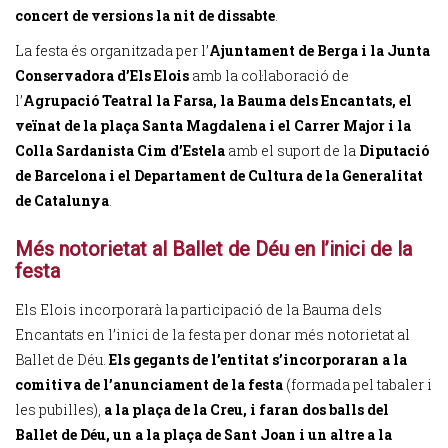
concert de versions la nit de dissabte
.
La festa és organitzada per l’
Ajuntament de Berga i la Junta
Conservadora d’Els Elois
amb la col·laboració de
l’
Agrupació Teatral la Farsa, la Bauma dels Encantats, el
veïnat de la plaça Santa Magdalena i el Carrer Major i la
Colla Sardanista Cim d’Estela
amb el suport de la
Diputació
de Barcelona i el Departament de Cultura de la Generalitat
de Catalunya
.
Més notorietat al Ballet de Déu en l’inici de la
festa
Els Elois incorporarà la
participació de la Bauma dels
Encantats en l’inici de la festa per donar més notorietat al
Ballet de Déu.
Els gegants de l’entitat s’incorporaran a la
comitiva de l’anunciament de la festa
(formada pel tabaler i
les pubilles),
a la plaça de la Creu, i faran dos balls del
Ballet de Déu, un a la plaça de Sant Joan i un altre a la