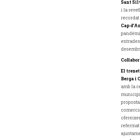
Sant Sil
i la reve
recordat 
Cap d’An
pandèmia
entrades
desembre
Col·labo
El trene
Berga i C
amb la c
municipi
proposta
comercial
ofereix
refermat
ajuntame