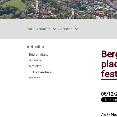
Inici
/
Actualitat
/
Notícies
Actualitat
Berg
Butlletí digital
Agenda
pla
Notícies
fes
Hemeroteca
Premsa
05/12/
Ja és Na