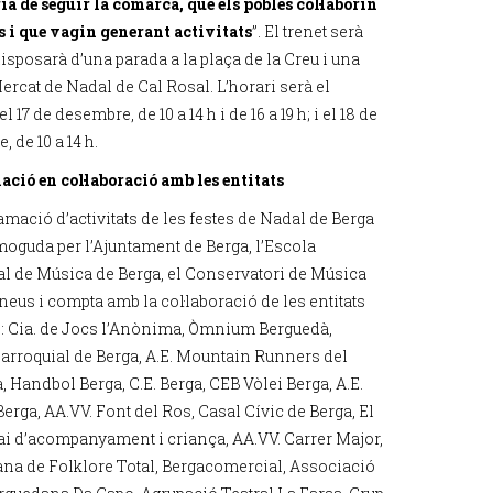
ia de seguir la comarca, que els pobles col·laborin
ls i que vagin generant activitats
”. El trenet serà
 disposarà d’una parada a la plaça de la Creu i una
Mercat de Nadal de Cal Rosal. L’horari serà el
l 17 de desembre, de 10 a 14 h i de 16 a 19 h; i el 18 de
, de 10 a 14 h.
ció en col·laboració amb les entitats
amació d’activitats de les festes de Nadal de Berga
moguda per l’Ajuntament de Berga, l’Escola
l de Música de Berga, el Conservatori de Música
neus i compta amb la col·laboració de les entitats
: Cia. de Jocs l’Anònima, Òmnium Berguedà,
Parroquial de Berga, A.E. Mountain Runners del
 Handbol Berga, C.E. Berga, CEB Vòlei Berga, A.E.
erga, AA.VV. Font del Ros, Casal Cívic de Berga, El
ai d’acompanyament i criança, AA.VV. Carrer Major,
na de Folklore Total, Bergacomercial, Associació