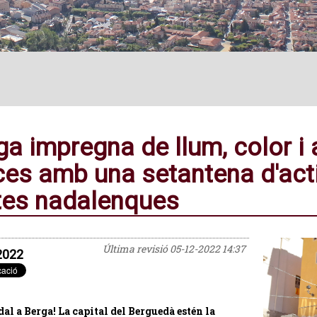
a impregna de llum, color i a
ces amb una setantena d'acti
tes nadalenques
Última revisió
05-12-2022 14:37
2022
dal a Berga! La capital del Berguedà estén la