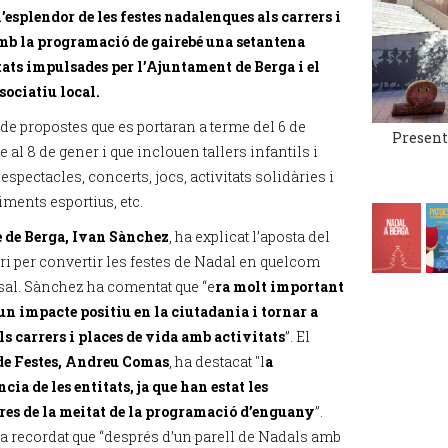
l’esplendor de les festes nadalenques als carrers i
mb la programació de gairebé una setantena
tats impulsades per l’Ajuntament de Berga i el
sociatiu local.
 de propostes que es portaran a terme del 6 de
Present
al 8 de gener i que inclouen tallers infantils i
 espectacles, concerts, jocs, activitats solidàries i
ments esportius, etc.
e de Berga, Ivan Sànchez
, ha explicat l’aposta del
ri per convertir les festes de Nadal en quelcom
sal. Sànchez ha comentat que “e
ra molt important
un impacte positiu en la ciutadania i tornar a
ls carrers i places de vida amb activitats
”. El
de Festes, Andreu Comas
, ha destacat "l
a
ia de les entitats, ja que han estat les
es de la meitat de la programació d’enguany
”.
 recordat que “després d’un parell de Nadals amb