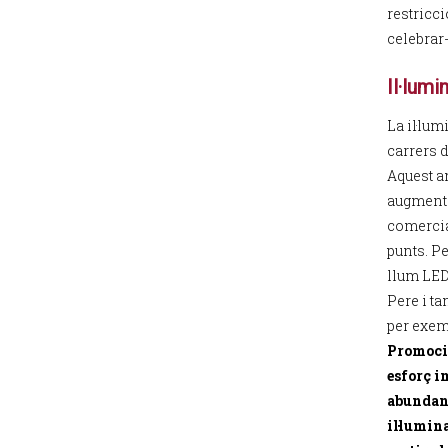
restricc
celebrar-
Il·lum
La il·lu
carrers d
Aquest an
augmenta
comercial
punts. Pe
llum LED,
Pere i t
per exem
Promoci
esforç i
abundant
il·lumin