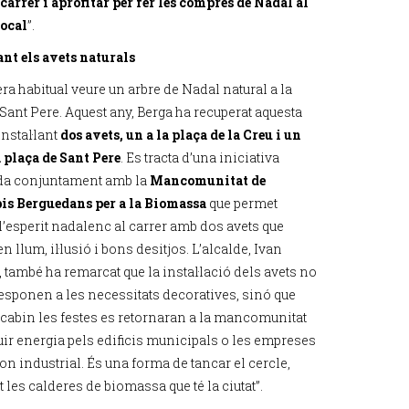
 carrer i aprofitar per fer les compres de Nadal al
ocal
”.
nt els avets naturals
ra habitual veure un arbre de Nadal natural a la
Sant Pere. Aquest any, Berga ha recuperat aquesta
instal·lant
dos avets, un a la plaça de la Creu i un
a plaça de Sant Pere
. Es tracta d’una iniciativa
da conjuntament amb la
Mancomunitat de
s Berguedans per a la Biomassa
que permet
l’esperit nadalenc al carrer amb dos avets que
 llum, il·lusió i bons desitjos. L’alcalde, Ivan
 també ha remarcat que la instal·lació dels avets no
sponen a les necessitats decoratives, sinó que
acabin les festes es retornaran a la mancomunitat
uir energia pels edificis municipals o les empreses
on industrial. És una forma de tancar el cercle,
t les calderes de biomassa que té la ciutat”.