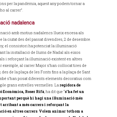
ions per la pandèmia, aquest any podem tornar a
ho al carrer”.
inació nadalenca
minació amb motius nadalencs llueix encesa als
e la ciutat des del passat divendres, 2 de desembre.
y, el consistori ha potenciat la il·luminació
nt la instal·lació de llums de Nadal als eixos
s i reforçant la il·luminació existent en altres
r exemple, al carrer Major s’han col·locat tires de
 des de la plaça de les Fonts fins a la plaça de Sant
ambé s’han posat diferents elements decoratius com
ple grans estrelles vermelles. La
regidora de
ó Econòmica, Roser Rifà
, ha dit que “
s’ha fet un
mportant perquè hi hagi una il·luminació més
 arribant a més carrers i reforçant la
ació en altres carrers
.
Volem animar tothom a