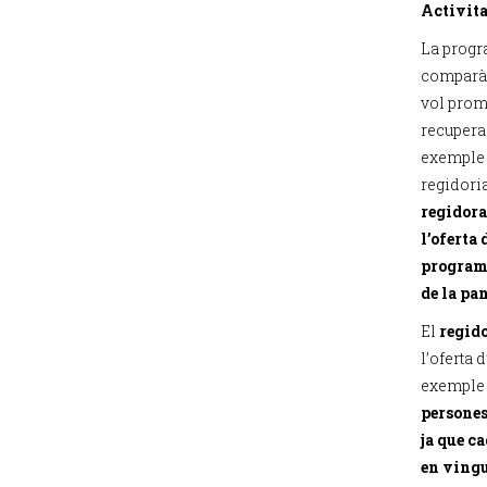
Activita
La progr
comparà 
vol prom
recuperar
exemple s
regidoria
regidora
l’oferta 
programa
de la p
El
regido
l’oferta 
exemple 
persones
ja que c
en ving