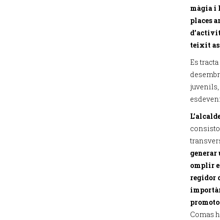
màgia i 
places a
d’activi
teixit as
Es tracta
desembre 
juvenils,
esdeveni
L’alcald
consisto
transver
generar 
omplir e
regidor 
importànc
promotor
Comas ha