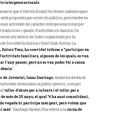
ts intergeneracionals
amació que s’oferirà durant les festes nadalenques
amb propostes per a tots els públics, però també es
oure activitats de caràcter intergeneracional per
 tradicions i gaudir d’activitats en família. Un
eran els tallers de llufes organitzats per la
 de Societat Inclusiva i Gent Gran Activa. La
, Dolors Tous, ha convidat tothom a “participar en
d’activitats familiars, algunes de les quals, es van
r l’any passat, però no es van poder fer a causa
andèmia
”.
r de Joventut, Isaac Santiago
, també ha destacat
d’activitats destinades al públic juvenil, com per
el
taller d’skate per a infants i el taller per a
 de més de 25 anys, el qual “s’ha anat consolidant,
ada vegada hi participa més gent, però volem que
ui més
”. Santiago també s’ha referit a la
cursa de