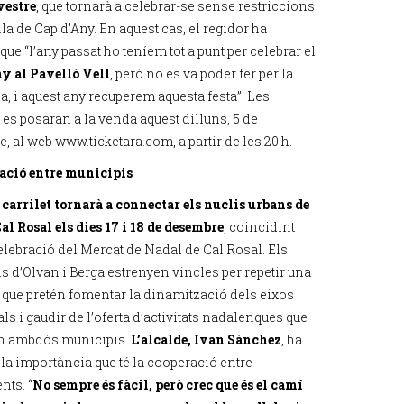
vestre
, que tornarà a celebrar-se sense restriccions
tlla de Cap d’Any. En aquest cas, el regidor ha
que “l’any passat ho teníem tot a punt per celebrar el
y al Pavelló Vell
, però no es va poder fer per la
, i aquest any recuperem aquesta festa”. Les
 es posaran a la venda aquest dilluns, 5 de
, al web www.ticketara.com, a partir de les 20 h.
ració entre municipis
t carrilet tornarà a connectar els nuclis urbans de
al Rosal els dies 17 i 18 de desembre
, coincidint
elebració del Mercat de Nadal de Cal Rosal. Els
s d’Olvan i Berga estrenyen vincles per repetir una
 que pretén fomentar la dinamització dels eixos
s i gaudir de l’oferta d’activitats nadalenques que
en ambdós municipis.
L’alcalde, Ivan Sànchez
, ha
 la importància que té la cooperació entre
nts. “
No sempre és fàcil, però crec que és el camí