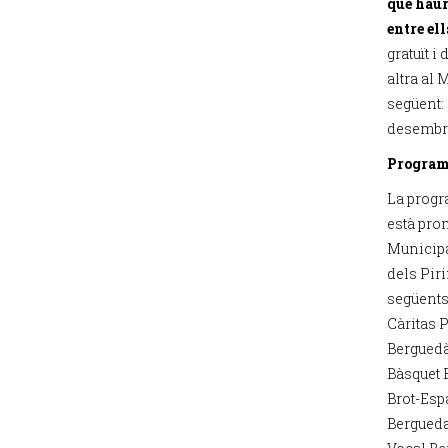
que haur
entre el
gratuït i
altra al 
següent: e
desembre
Programa
La progr
està pro
Municipa
dels Piri
següents
Càritas 
Berguedà,
Bàsquet B
Brot-Esp
Bergueda