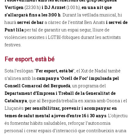
Vertigen
(23:30 h)
i DJ Arzzet
(1:00 h),
en una nit que
s’allargarà fins a les 3:00 h
. Durant la vetllada musical, hi
haurà
servei de bar
a càrrec de l’entitat Ben Anats
i servei de
Punt lila
per tal de garantir un espai segur, lliure de
violències sexistes i LGTBI-fòbiques durant les activitats
festives.
Fer esport, està bé
Sota l’eslògan “
Fer esport, està bé
”, el Xut de Nadal també
s’alinea amb la
campanya ‘Ocell de Foc’ impulsada pel
Consell Comarcal del Berguedà
, un programa del
Departament d’Empresa i Treball de la Generalitat de
Catalunya
, que al Berguedà treballa en xarxa amb Osona i el
Lluçanès
per sensibilitzar, prevenir i acompanyar en
temes de salut mental a joves d’entre 16 i 30 anys
. L’objectiu
és fomentar hàbits saludables, reforçar l’autonomia
personal i crear espais d’interacció que contribueixin a una