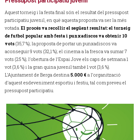
Pressupost participatiu juvenil
Aquest torneig i la festa final són el resultat del pressupost
participatiu juvenil, en què aquesta proposta va ser la més
votada.
El procés va recollir el següent resultat: el torneig
de futbol popular amb festa i punxadiscos va obtenir 10
vots
(35,7 %); la proposta de portar un punxadiscos va
aconseguir 9 vots (32,1 %); el cinema a la fresca va sumar 7
vots (25 %); l’obertura de l’Espai Jove els caps de setmana 1
vot (3,6 %) i la gran quina juvenil també 1 vot (3,6 %).
L’Ajuntament de Berga destina
5.000 €
a l’organització
d’aquest esdeveniment esportiu i festiu, tal com preveu el
pressupost participatiu.