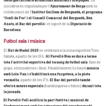
festa que inclourà actuacions musicals i discjòquei
. La
iniciativa és impulsada per l’
Ajuntament de Berga
amb la
col·laboració de l’
Institut Guillem de Berguedà, el programa
'Ocell de Foc' i el Consell Comarcal del Berguedà, Ben
Anats, el Bar del pavelló
i el suport de la
Diputació de
Barcelona
.
Futbol sala i música
El
Xut de Nadal 2025
se celebrarà a la zona esportiva Toni
Sabata, a partir de les 15 h.
Al Pavelló Nou es durà a terme
tota l’activitat esportiva del torneig de futbol sala
: fase de
grups, eliminatòries i final. Paral·lelament, hi haurà
música
amb Lola Van i s’habilitarà una furgoteca, a la pista
vermella
, a partir de les 17 h.
El Bar del pavelló també
oferirà menús especials
(hamburguesa o bikini)
durant tota
la jornada
.
El Pavelló Vell acollirà la part festiva i musical de
l’esdeveniment amb les actuacions del grup berguedà