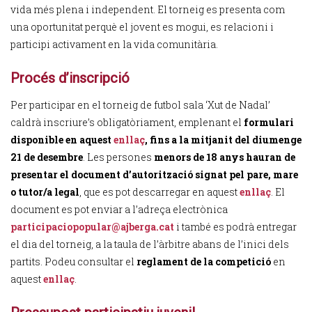
vida més plena i independent. El torneig es presenta com
una oportunitat perquè el jovent es mogui, es relacioni i
participi activament en la vida comunitària.
Procés d’inscripció
Per participar en el torneig de futbol sala ‘Xut de Nadal’
caldrà inscriure’s obligatòriament, emplenant el
formulari
disponible en aquest
enllaç
, fins a la mitjanit del diumenge
21 de desembre
. Les persones
menors de 18 anys hauran de
presentar el document d’autorització signat pel pare, mare
o tutor/a legal
, que es pot descarregar en aquest
enllaç
. El
document es pot enviar a l’adreça electrònica
participaciopopular@ajberga.cat
i també es podrà entregar
el dia del torneig, a la taula de l’àrbitre abans de l’inici dels
partits. Podeu consultar el
reglament de la competició
en
aquest
enllaç
.