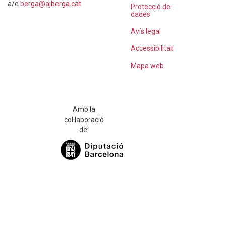
a/e
berga@ajberga.cat
Protecció de
dades
Avís legal
Accessibilitat
Mapa web
Amb la
col·laboració
de: