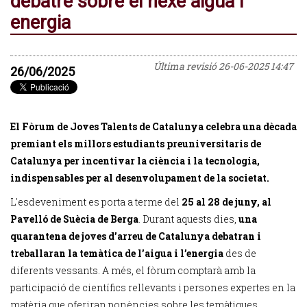
debatre sobre el nexe aigua i
energia
Última revisió
26-06-2025 14:47
26/06/2025
El Fòrum de Joves Talents de Catalunya celebra una dècada
premiant els millors estudiants preuniversitaris de
Catalunya per incentivar la ciència i la tecnologia,
indispensables per al desenvolupament de la societat.
L'esdeveniment es porta a terme del
25 al 28 de juny, al
Pavelló de Suècia de Berga
. Durant aquests dies,
una
quarantena de joves d’arreu de Catalunya debatran i
treballaran la temàtica de l’aigua i l’energia
des de
diferents vessants. A més, el fòrum comptarà amb la
participació de científics rellevants i persones expertes en la
matèria que oferiran ponències sobre les temàtiques