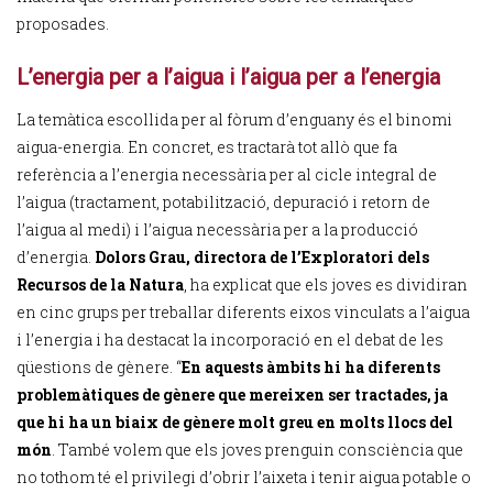
proposades.
L’energia per a l’aigua i l’aigua per a l’energia
La temàtica escollida per al fòrum d’enguany és el binomi
aigua-energia. En concret, es tractarà tot allò que fa
referència a l’energia necessària per al cicle integral de
l’aigua (tractament, potabilització, depuració i retorn de
l’aigua al medi) i l’aigua necessària per a la producció
d’energia.
Dolors Grau, directora de l’Exploratori dels
Recursos de la Natura
, ha explicat que els joves es dividiran
en cinc grups per treballar diferents eixos vinculats a l’aigua
i l’energia i ha destacat la incorporació en el debat de les
qüestions de gènere. “
En aquests àmbits hi ha diferents
problemàtiques de gènere que mereixen ser tractades, ja
que hi ha un biaix de gènere molt greu en molts llocs del
món
. També volem que els joves prenguin consciència que
no tothom té el privilegi d’obrir l’aixeta i tenir aigua potable o