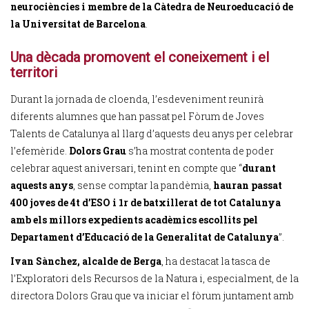
neurociències i membre de la Càtedra de Neuroeducació de
la Universitat de Barcelona
.
Una dècada promovent el coneixement i el
territori
Durant la jornada de cloenda, l’esdeveniment reunirà
diferents alumnes que han passat pel Fòrum de Joves
Talents de Catalunya al llarg d’aquests deu anys per celebrar
l’efemèride.
Dolors Grau
s’ha mostrat contenta de poder
celebrar aquest aniversari, tenint en compte que “
durant
aquests anys
, sense comptar la pandèmia,
hauran passat
400 joves de 4t d’ESO i 1r de batxillerat de tot Catalunya
amb els millors expedients acadèmics escollits pel
Departament d’Educació de la Generalitat de Catalunya
”.
Ivan Sànchez, alcalde de Berga
, ha destacat la tasca de
l’Exploratori dels Recursos de la Natura i, especialment, de la
directora Dolors Grau que va iniciar el fòrum juntament amb