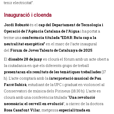
tenir electricitat”.
Inauguració i cloenda
Jordi Robusté
és el
cap del Departament de Tecnologia i
Operació de l’Agència Catalana de l’Aigua
i ha portat a
terme una
conferència titulada “EDAR: Ruta cap a la
neutralitat energètica”
en el marc de l’acte inaugural
del
Fòrum de Joves Talents de Catalunya de 2025
.
El
dissabte 28 de juny
es clourà el fòrum amb un acte obert a
la ciutadania en què els diferents grups de treball
presentaran els resultats de les temàtiques treballades
(17
h). L’acte comptarà amb la
interpretació musical de Pau
Farré Subirà
, estudiant de la UPC i graduat en violoncel al
Conservatori de música dels Pirineus (18:30 h). L’acte es
clourà amb una conferència titulada “
Una revolució
necessària: el cervell en evolució
”, a càrrec de la doctora
Rosa Casafont Vilar
, metgessa
especialitzada en