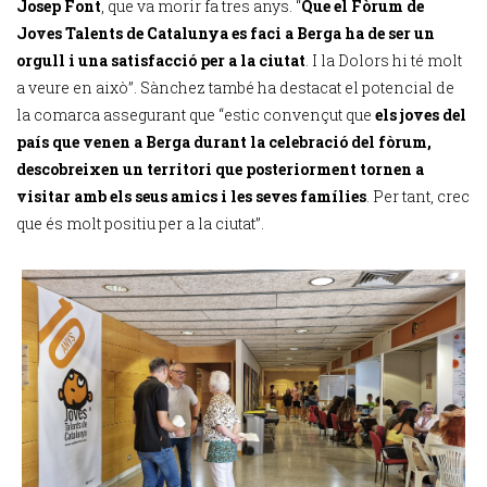
Josep Font
, que va morir fa tres anys. “
Que el Fòrum de
Joves Talents de Catalunya es faci a Berga ha de ser un
orgull i una satisfacció per a la ciutat
. I la Dolors hi té molt
a veure en això”. Sànchez també ha destacat el potencial de
la comarca assegurant que “estic convençut que
els joves del
país que venen a Berga durant la celebració del fòrum,
descobreixen un territori que posteriorment tornen a
visitar amb els seus amics i les seves famílies
. Per tant, crec
que és molt positiu per a la ciutat”.