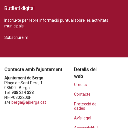
Butlletí digital
Inscriu-te per rebre informació puntual sobre les activitats
municipals.
Subscriure'm
Contacta amb l'ajuntament
Detalls del
web
Ajuntament de Berga
Plaça de Sant Pere, 1
Crèdits
08600 - Berga
Tel.
938 214 333
Contacte
NIF P0802200F
a/e
berga@ajberga.cat
Protecció de
dades
Avís legal
Accessibilitat