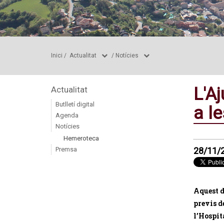
Inici
/
Actualitat
/
Notícies
L'A
Actualitat
Butlletí digital
a l
Agenda
Notícies
Hemeroteca
Premsa
28/11/
Aquest d
previs d
l’Hospit