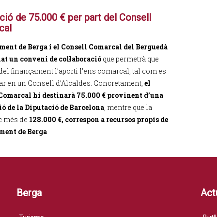
ció de 75.000 € per part del Consell
cal
ment de Berga i el Consell Comarcal del Berguedà
at un conveni de col·laboració
que permetrà que
del finançament l’aporti l’ens comarcal, tal com es
ar en un Consell d’Alcaldes. Concretament,
el
Comarcal hi destinarà 75.000 € provinent d’una
ó de la Diputació de Barcelona
, mentre que la
oc més de
128.000 €, correspon a recursos propis de
ment de Berga
.
Berga
Actu