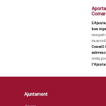
Aporta
Comar
L’Ajunta
han sign
una part 
va acord
Consell 
subvenci
resta, p
l’Ajunta
Ajuntament