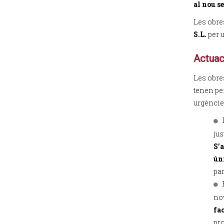
al nou s
Les obre
S.L.
per 
Actuaci
Les obre
tenen per
urgèncie
jus
S’
ún
par
no
fac
pro