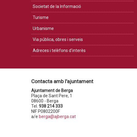
Societat de la Informació
Turisme
Urbanisme
Via pública, obres i serveis
Adreces i telèfons d'interès
Contacta amb l'ajuntament
Ajuntament de Berga
Plaça de Sant Pere, 1
08600 - Berga
Tel.
938 214 333
NIF P0802200F
a/e
berga@ajberga.cat