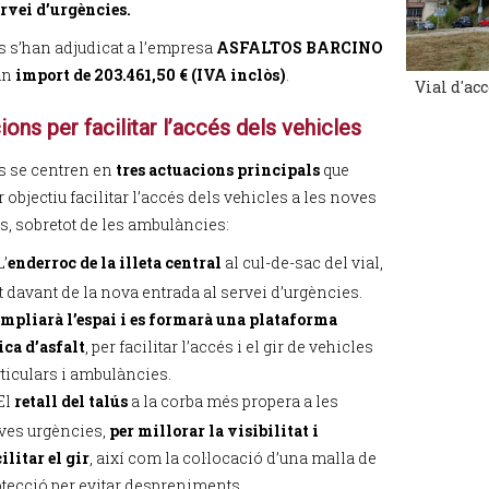
ervei d’urgències.
s s’han adjudicat a l’empresa
ASFALTOS BARCINO
un
import de 203.461,50 € (IVA inclòs)
.
Vial d'acc
ons per facilitar l’accés dels vehicles
s se centren en
tres actuacions principals
que
 objectiu facilitar l’accés dels vehicles a les noves
s, sobretot de les ambulàncies:
L’
enderroc de la illeta central
al cul-de-sac del vial,
t davant de la nova entrada al servei d’urgències.
ampliarà l’espai i es formarà una plataforma
ica d’asfalt
, per facilitar l’accés i el gir de vehicles
ticulars i ambulàncies.
El
retall del talús
a la corba més propera a les
ves urgències,
per millorar la visibilitat i
ilitar el gir
, així com la col·locació d’una malla de
tecció per evitar despreniments.