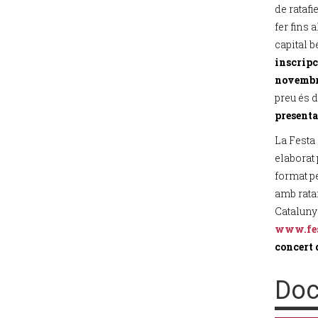
de ratafi
fer fins 
capital 
inscripci
novemb
preu és d
presenta
La Festa
elaborat
format pe
amb rataf
Catalunya
www.fes
concert 
Doc