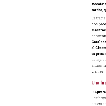
xocolata 
tardor, 
Es tracta
dos
prod
maceraci
concentr
Catalans
el Cine
es prese
dels pres
antics mo
d’altres.
Una fir
L’
Ajunta
i esforç
aquest es