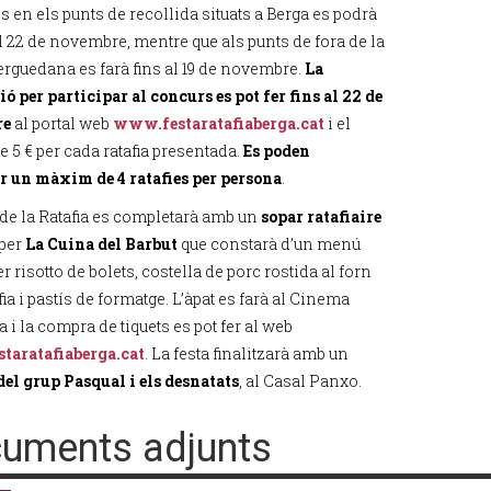
es en els punts de recollida situats a Berga es podrà
al 22 de novembre, mentre que als punts de fora de la
berguedana es farà fins al 19 de novembre.
La
ó per participar al concurs es pot fer fins al 22 de
re
al portal web
www.festaratafiaberga.cat
i el
e 5 € per cada ratafia presentada.
Es poden
r un màxim de 4 ratafies per persona
.
 de la Ratafia es completarà amb un
sopar ratafiaire
 per
La Cuina del Barbut
que constarà d’un menú
r risotto de bolets, costella de porc rostida al forn
ia i pastís de formatge. L’àpat es farà al Cinema
 i la compra de tiquets es pot fer al web
taratafiaberga.cat
. La festa finalitzarà amb un
del grup Pasqual i els desnatats
, al Casal Panxo.
uments adjunts