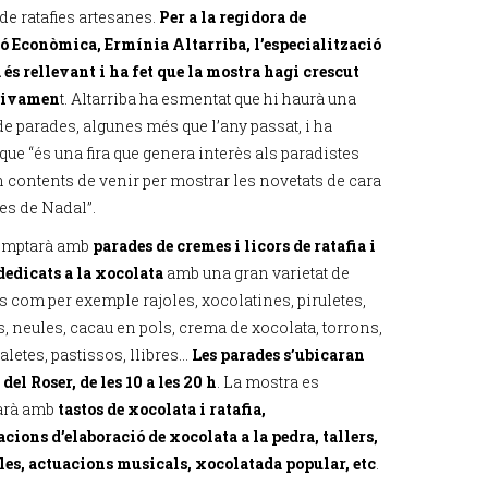
de ratafies artesanes.
Per a la regidora de
 Econòmica, Ermínia Altarriba, l’especialització
a és rellevant i ha fet que la mostra hagi crescut
sivamen
t. Altarriba ha esmentat que hi haurà una
e parades, algunes més que l’any passat, i ha
que “és una fira que genera interès als paradistes
n contents de venir per mostrar les novetats de cara
tes de Nadal”.
comptarà amb
parades de cremes i licors de ratafia i
dedicats a la xocolata
amb una gran varietat de
s com per exemple rajoles, xocolatines, piruletes,
 neules, cacau en pols, crema de xocolata, torrons,
aletes, pastissos, llibres...
Les parades s’ubicaran
 del Roser, de les 10 a les 20 h
. La mostra es
arà amb
tastos de xocolata i ratafia,
cions d’elaboració de xocolata a la pedra, tallers,
les, actuacions musicals, xocolatada popular, etc
.