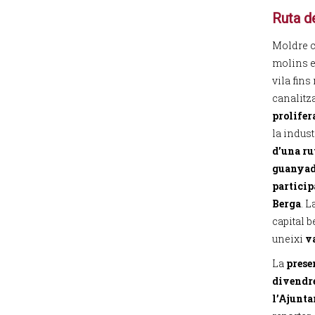
Ruta d
Moldre c
molins er
vila fins
canalitza
prolifer
la indus
d’una ru
guanyado
particip
Berga
. L
capital b
uneixi
v
La
prese
divendre
l’Ajunta