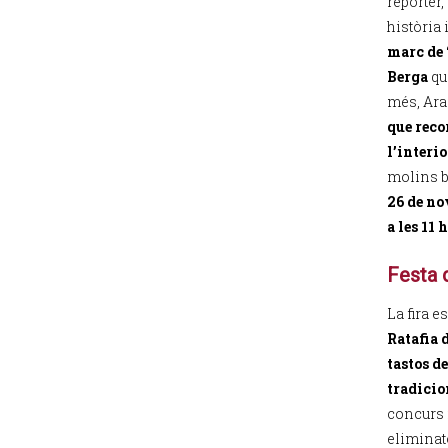
reporter,
història
marc de 
Berga
qu
més, Ara
que reco
l’interio
molins b
26 de no
a les 11 h
Festa d
La fira 
Ratafia 
tastos de
tradicio
concurs r
eliminatò