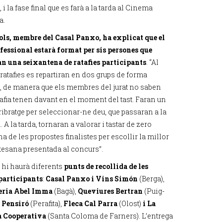
 i la fase final que es farà a la tarda al Cinema
a.
ols, membre del Casal Panxo, ha explicat que el
ofessional estarà format per sis persones que
n una seixantena de ratafies participants
. “Al
 ratafies es repartiran en dos grups de forma
a, de manera que els membres del jurat no saben
tafia tenen davant en el moment del tast. Faran un
ribratge per seleccionar-ne deu, que passaran a la
l. A la tarda, tornaran a valorar i tastar de zero
 de les propostes finalistes per escollir la millor
rtesana presentada al concurs”.
 hi haurà diferents
punts de recollida de les
 participants
:
Casal Panxo i Vins Simón
(Berga),
eria Abel Imma
(Bagà),
Queviures Bertran
(Puig-
 Pensiró
(Perafita),
Fleca Cal Parra
(Olost)
i La
a Cooperativa
(Santa Coloma de Farners). L’entrega