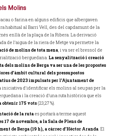
els Molins
acau o farina en alguns edificis que albergaven
a habitual al Barri Vell, des del capdamunt de la
 més enllà de la plaça de la Ribera. La derivació
da de l’aigua de la riera de Metge va permetre la
ació de molins de tota mena
, i va ser el bressol de
trialització berguedana.
La senyalització i creació
ta dels molins de Berga va ser una de les propostes
res d’àmbit cultural dels pressupostos
atius de 2023 impulsats per l’Ajuntament de
a iniciativa d’identificar els molins al seu pas per la
erguedana i la creació d’una ruta històrica que els
a obtenir 175 vots
(23,27 %).
ntació de la ruta
es portarà a terme aquest
s 17 de novembre, a la Sala de Plens de
ment de Berga (19 h), a càrrec d’Hèctor Aranda
. El