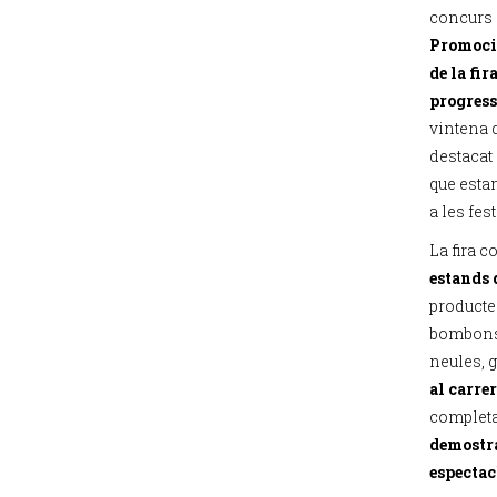
concurs 
Promoció
de la fir
progres
vintena d
destacat 
que esta
a les fes
La fira 
estands 
producte
bombons,
neules, g
al carrer
complet
demostra
espectac