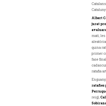
Catalans,
Cataluny
Albert C
jurat pr
avaluara
matí, les
aleatòri
quina ra
primer c
fase fina
cadascuna
ratafia a
Enguany,
ratafies
Perruqu
reig),
Cal
Sobiran