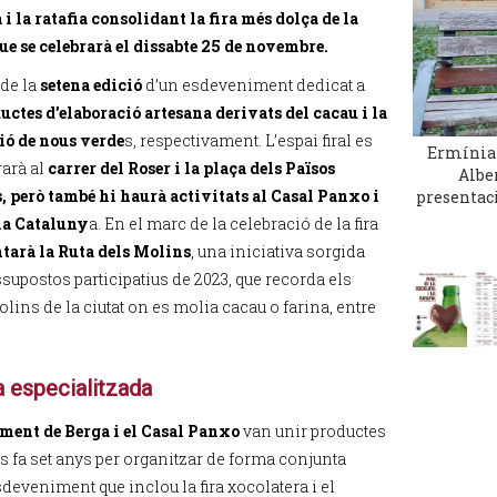
i la ratafia consolidant la fira més dolça de la
que se celebrarà el dissabte 25 de novembre.
 de la
setena edició
d’un esdeveniment dedicat a
uctes d’elaboració artesana derivats del cacau i la
ó de nous verde
s, respectivament. L’espai firal es
Ermínia 
arà al
carrer del Roser i la plaça dels Països
Albe
, però també hi haurà activitats al Casal Panxo i
presentació
ma Cataluny
a. En el marc de la celebració de la fira
ntarà la Ruta dels Molins
, una iniciativa sorgida
supostos participatius de 2023, que recorda els
lins de la ciutat on es molia cacau o farina, entre
a especialitzada
ment de Berga i el Casal Panxo
van unir productes
os fa set anys per organitzar de forma conjunta
deveniment que inclou la fira xocolatera i el