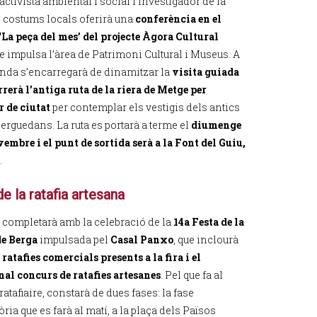
 activista ambiental i social i investigador de la
 i costums locals oferirà una
conferència en el
‘La peça del mes’ del projecte Àgora Cultural
e impulsa l’àrea de Patrimoni Cultural i Museus. A
nda s’encarregarà de dinamitzar la
visita guiada
rrerà l’antiga ruta de la riera de Metge per
r de ciutat
per contemplar els vestigis dels antics
erguedans. La ruta es portarà a terme el
diumenge
vembre i el punt de sortida serà a la Font del Guiu,
.
e la ratafia artesana
es completarà amb la celebració de la
14a Festa de la
de Berga
impulsada pel
Casal Panxo
, que inclourà
 ratafies comercials presents a la fira i el
nal concurs de ratafies artesanes
. Pel que fa al
atafiaire, constarà de dues fases: la fase
ria que es farà al matí, a la plaça dels Països