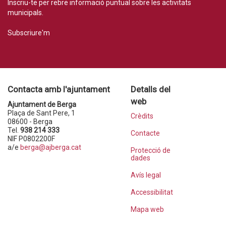
Inscriu-te per rebre informació puntual sobre les activitats
municipals.
Subscriure'm
Contacta amb l'ajuntament
Detalls del
web
Ajuntament de Berga
Plaça de Sant Pere, 1
Crèdits
08600 - Berga
Tel.
938 214 333
Contacte
NIF P0802200F
a/e
berga@ajberga.cat
Protecció de
dades
Avís legal
Accessibilitat
Mapa web