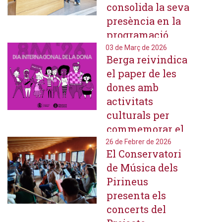
consolida la seva
presència en la
programació
cultural
03 de Març de 2026
Berga reivindica
berguedana amb
el paper de les
propostes
dones amb
clàssiques i
activitats
trencadores
culturals per
commemorar el
8M
26 de Febrer de 2026
El Conservatori
de Música dels
Pirineus
presenta els
concerts del