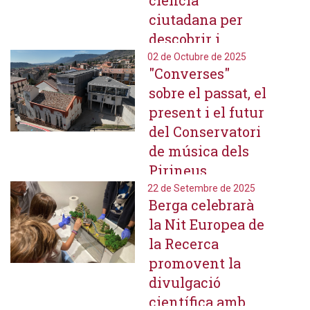
ciència
ciutadana per
descobrir i
valorar el
02 de Octubre de 2025
"Converses"
patrimoni
sobre el passat, el
forestal berguedà
present i el futur
del Conservatori
de música dels
Pirineus
22 de Setembre de 2025
Berga celebrarà
la Nit Europea de
la Recerca
promovent la
divulgació
científica amb