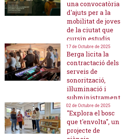
una convocatòria
d'ajuts per a la
mobilitat de joves
de la ciutat que
cursin estudis
postobligatoris
17 de Octubre de 2025
Berga licita la
fora del municipi
contractació dels
serveis de
sonorització,
il·luminació i
subministrament
d'aparells
02 de Octubre de 2025
"Explora el bosc
audiovisuals per
que t'envolta", un
a esdeveniments
projecte de