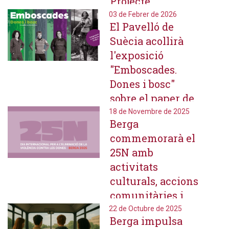
Projecte
Simfònic 2025-
03 de Febrer de 2026
El Pavelló de
2026 a la Seu
Suècia acollirà
d'Urgell i
l'exposició
Andorra la Vella
"Emboscades.
Dones i bosc"
sobre el paper de
les dones en
18 de Novembre de 2025
Berga
l'àmbit forestal
commemorarà el
25N amb
activitats
culturals, accions
comunitàries i
reivindicació
22 de Octubre de 2025
Berga impulsa
feminista