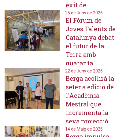
èxit de
participació,
25 de Juny de 2026
El Fòrum de
apostant per
Joves Talents de
Gaudí i la
Catalunya debat
sostenibilitat
el futur de la
Terra amb
quaranta
estudiants
22 de Juny de 2026
Berga acollirà la
d'arreu del
setena edició de
territori
l'Acadèmia
Mestral que
incrementa la
seva projecció
amb alumnat
14 de Maig de 2026
Berga impulsa