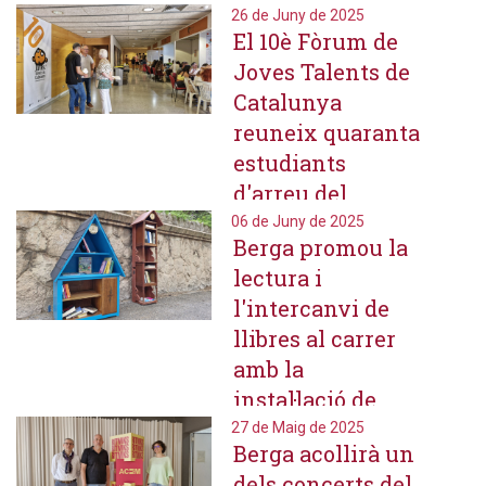
tallers i xerrades
26 de Juny de 2025
El 10è Fòrum de
obertes a la
Joves Talents de
ciutadania
Catalunya
reuneix quaranta
estudiants
d'arreu del
territori per
06 de Juny de 2025
Berga promou la
debatre sobre el
lectura i
nexe aigua i
l'intercanvi de
energia
llibres al carrer
amb la
instal·lació de
dues capsetes
27 de Maig de 2025
Berga acollirà un
lectores
dels concerts del