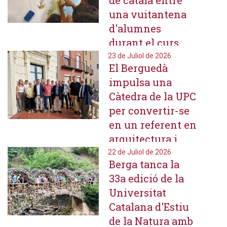
de català entre
una vuitantena
d'alumnes
durant el curs
escolar i l'estiu
23 de Juliol de 2026
El Berguedà
impulsa una
Càtedra de la UPC
per convertir-se
en un referent en
arquitectura i
construcció en
22 de Juliol de 2026
Berga tanca la
fusta
33a edició de la
Universitat
Catalana d'Estiu
de la Natura amb