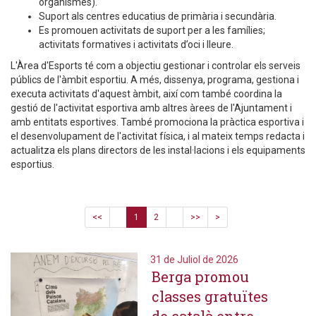
organismes).
Suport als centres educatius de primària i secundària.
Es promouen activitats de suport per a les famílies;
activitats formatives i activitats d’oci i lleure.
L'Àrea d'Esports té com a objectiu gestionar i controlar els serveis
públics de l'àmbit esportiu. A més, dissenya, programa, gestiona i
executa activitats d'aquest àmbit, així com també coordina la
gestió de l'activitat esportiva amb altres àrees de l'Ajuntament i
amb entitats esportives. També promociona la pràctica esportiva i
el desenvolupament de l'activitat física, i al mateix temps redacta i
actualitza els plans directors de les instal·lacions i els equipaments
esportius.
<<
1
2
>>
>
31 de Juliol de 2026
Berga promou
classes gratuïtes