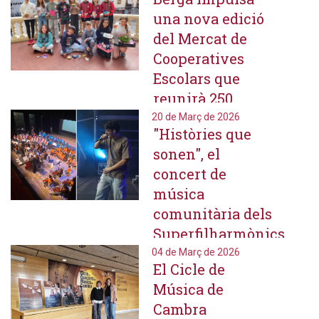
internacional
una nova edició
del Mercat de
Cooperatives
Escolars que
reunirà 250
alumnes
20 de Març de 2026
"Històries que
d'escoles de
sonen", el
primària del
concert de
Berguedà
música
comunitària dels
Superfilharmònics
que reunirà més
04 de Març de 2026
El Cicle de
de 200 alumnes
Música de
al Teatre
Cambra
Municipal