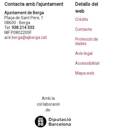
Contacta amb l'ajuntament
Detalls del
web
Ajuntament de Berga
Plaça de Sant Pere, 1
Crèdits
08600 - Berga
Tel.
938 214 333
Contacte
NIF P0802200F
a/e
berga@ajberga.cat
Protecció de
dades
Avís legal
Accessibilitat
Mapa web
Amb la
col·laboració
de: