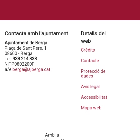
Contacta amb l'ajuntament
Detalls del
web
Ajuntament de Berga
Plaça de Sant Pere, 1
Crèdits
08600 - Berga
Tel.
938 214 333
Contacte
NIF P0802200F
a/e
berga@ajberga.cat
Protecció de
dades
Avís legal
Accessibilitat
Mapa web
Amb la