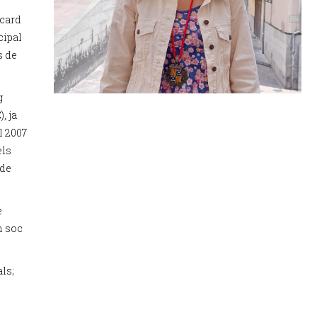
icard
cipal
s de
g
, ja
l 2007
els
 de
e
n soc
ls;