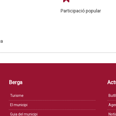
Participació popular
ua
Berga
Actu
Turisme
Butll
El municipi
Age
Guia del municipi
Notí