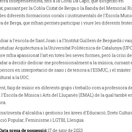
erra independentista, fins a la Coral Da Capo, que dirigeixo en
tat, passant per la Cobla Ciutat de Berga o la Banda del Memorial R
 les diferents formacions corals i instrumentals de l’Escola Muni
 de Berga, que m’han permès participar i viure les diferents feste
diar a l’escola de Sant Joan i a l’Institut Guillem de Berguedà i vai
studiar Arquitectura a la Universitat Politècnica de Catalunya (UPC)
e m’ha apassionat l’art en totes les seves formes, però la crisi de
udar a decidir dedicar-me professionalment a la música, cursant 
eriors en interpretació de saxo i de tenora a l’ESMUC, i el màster
ltural a la UOC.
nt, faig de músic en diferents grups i treballo com a professora d
 l’Escola de Música i Arts del Lluçanès (EMAL) de la qual també e
ora.
a tinenta d’alcaldia i gestiono les àrees d’Educació; Drets Cultura
ació Popular; Feminisme i LGTBI, Llengua.
Data presa de possessió:
17 de juny de 2023