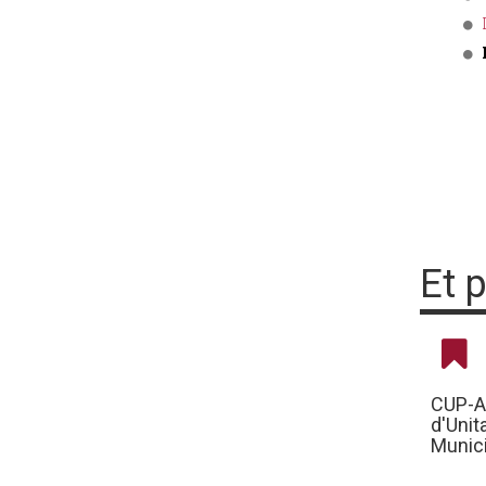
Et 
CUP-A
d'Unit
Munici