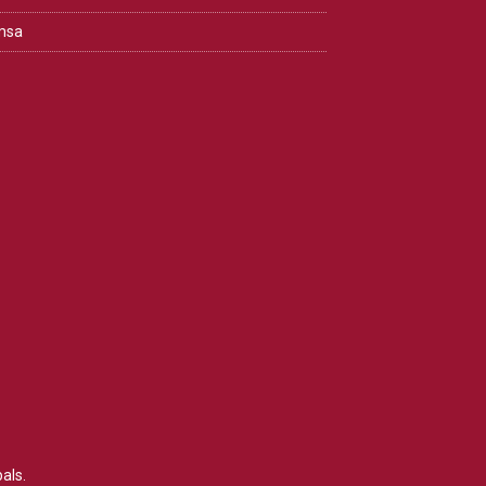
msa
als.