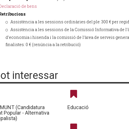
Declaració de bens
Retribucions
:
Assistència a les sessions ordinàries del ple: 300 € per regid
Assistència a les sessions de la Comissió Informativa de l’
d’economia i hisenda i la comissió de l’àrea de serveis genera
finalistes: 0 € (renúncia a la retribució)
pot interessar
MUNT (Candidatura
Educació
at Popular - Alternativa
palista)