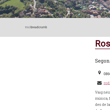
Inici
breadcrumb
Ros
Segona
086
rod
Vaig néix
música, f
des de l