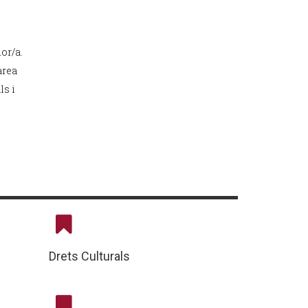
or/a.
àrea
ls i
Drets Culturals