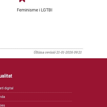
Feminisme i LGTBI
Última revisió
21-01-2026 09:21
alitat
etí digital
nda
cies