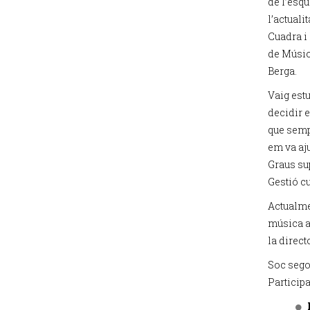
de l’esqu
l’actuali
Cuadra i
de Música
Berga.
Vaig estu
decidir e
que sempr
em va aj
Graus sup
Gestió cu
Actualme
música a
la direct
Soc segon
Particip