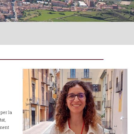
 per la
tat,
iment