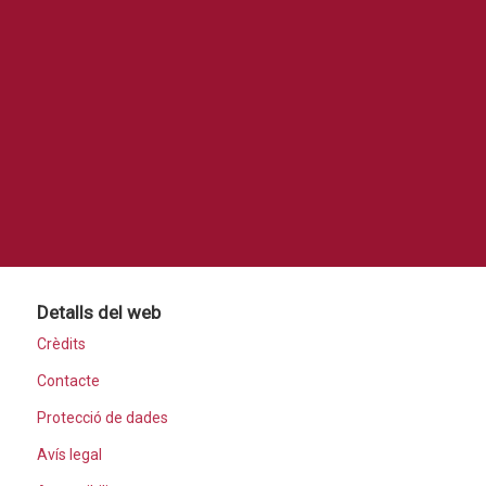
Detalls del web
Crèdits
Contacte
Protecció de dades
Avís legal