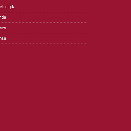
etí digital
nda
cies
msa