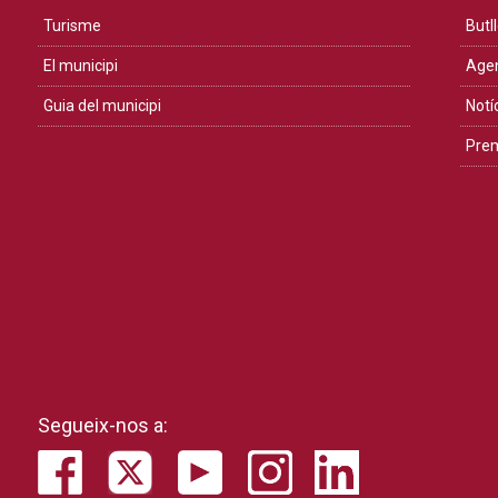
Turisme
Butll
El municipi
Age
Guia del municipi
Notí
Pre
Segueix-nos a: