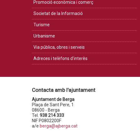
Promoció econòmica i comerç
Societat de la Informació
Turisme
Urbanisme
Via pública, obres i serveis
Adreces i telèfons d'interès
Contacta amb l'ajuntament
Ajuntament de Berga
Plaça de Sant Pere, 1
08600 - Berga
Tel.
938 214 333
NIF P0802200F
a/e
berga@ajberga.cat