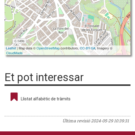
Leaflet
| Map data ©
OpenStreetMap
contributors,
CC-BY-SA
, Imagery ©
CloudMade
Et pot interessar
Llistat alfabètic de tràmits
Última revisió
2024-05-29 10:39:31