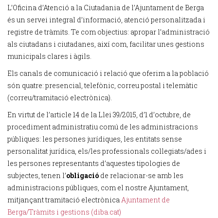
L’Oficina d’Atenció a la Ciutadania de l’Ajuntament de Berga
és un servei integral d’informació, atenció personalitzada i
registre de tràmits. Te com objectius: apropar l’administració
als ciutadans i ciutadanes, així com, facilitar unes gestions
municipals clares i àgils.
Els canals de comunicació i relació que oferim a la població
són quatre: presencial, telefònic, correu postal i telemàtic
(correu/tramitació electrònica).
En virtut de l’article 14 de la Llei 39/2015, d’1 d’octubre, de
procediment administratiu comú de les administracions
públiques: les persones jurídiques, les entitats sense
personalitat jurídica, els/les professionals col·legiats/ades i
les persones representants d’aquestes tipologies de
subjectes, tenen l’
obligació
de relacionar-se amb les
administracions p
úbliques, com el nostre Ajuntament,
mitjançant tramitació electrònica
Ajuntament de
Berga/Tràmits i gestions (diba.cat)