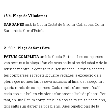
18 h. Plaça de Viladomat
SARDANES
amb la Cobla Ciutat de Girona. Col·labora: Colla
Sardanista Cim d’Estela.
21:30 h. Plaça de Sant Pere
PATUM COMPLETA
amb la Cobla Pirineu. Les comparses
van sortint a la plaça i fan els seus balls al so del tabal o de la
música mentre la gent salta al seu voltant. La ronda de totes
les comparses es repeteix quatre vegades, a excepció dels
plens que només fan la seva actuació al final de la segona i
quarta ronda de comparses. Cada ronda s’anomena “salt” i
cada cop que ballen els plens s’anomena “salt de plens”. Per
tant, en una Patum completa hi ha dos salts, un salt de plens,
dos salts i un darrer salt de plens. Dues repeticions de la