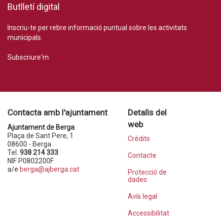
Butlletí digital
Inscriu-te per rebre informació puntual sobre les activitats
municipals.
Subscriure'm
Contacta amb l'ajuntament
Detalls del
web
Ajuntament de Berga
Plaça de Sant Pere, 1
Crèdits
08600 - Berga
Tel.
938 214 333
Contacte
NIF P0802200F
a/e
berga@ajberga.cat
Protecció de
dades
Avís legal
Accessibilitat