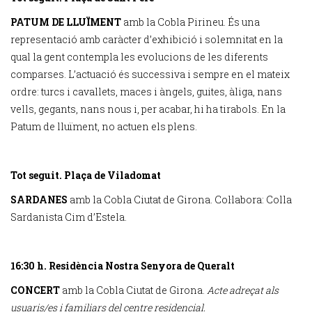
PATUM DE LLUÏMENT
amb la Cobla Pirineu. És una
representació amb caràcter d’exhibició i solemnitat en la
qual la gent contempla les evolucions de les diferents
comparses. L’actuació és successiva i sempre en el mateix
ordre: turcs i cavallets, maces i àngels, guites, àliga, nans
vells, gegants, nans nous i, per acabar, hi ha tirabols. En la
Patum de lluïment, no actuen els plens.
Tot seguit. Plaça de Viladomat
SARDANES
amb la Cobla Ciutat de Girona. Col·labora: Colla
Sardanista Cim d’Estela.
16:30 h. Residència Nostra Senyora de Queralt
CONCERT
amb la Cobla Ciutat de Girona.
Acte adreçat als
usuaris/es i familiars del centre residencial.