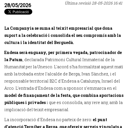
Última revisió
28-05-2026 16:41
28/05/2026
La Companyia se suma al teixit empresarial que dona
suport a la celebració i consolida el seu compromís amb la
cultura i la identitat del Berguedà.
Endesa serà enguany, per primera vegada, patrocinador de
la Patum
, declarada Patrimoni Cultural Immaterial de la
Humanitat per la Unesco. L'acord s'ha formalitzat aquest matí
amb la trobada entre l'alcalde de Berga, Ivan Sànchez, i el
responsable territorial B2C d'Endesa a Catalunya, Israel del
Arco. L’entrada d’Endesa com a sponsor s’emmarca en el
model de finançament de la festa, que combina aportacions
públiques i privades
i que es consolida, any rere any, amb la
implicació del teixit empresarial.
La incorporació d'Endesa no parteix de zero:
el punt
d’atenció Tecníber a Berga, que ofereix serveis vinculats a