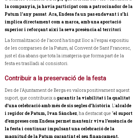
la companyia, ja havia participat com a patrocinador de la
Patum l'any passat
.
Ara, Endesa fa un pas endavant i s'hi
implica directament com a marca, amb una aportació
superior i reforçant així la seva presència al territori
.
La formalització de l’acord ha tingut lloc a l’espai expositiu
de les comparses de la Patum, al Convent de Sant Francesc,
just el dia abans que tota la imatgeria que forma part de la
festa es traslladi al consistori.
Contribuir a la preservació de la festa
Des de l'Ajuntament de Berga es valora positivament aquest
suport, que contribueix a
garantir la viabilitat i la qualitat
d'una celebració amb més de sis segles d'història
. L'
alcalde
i regidor de Patum, Ivan Sànchez
, ha destacat que “
el suport
d’empreses com Endesa permet mantenir viva l’essència de
la festa i continuar impulsant una celebració de la
magnitud de la Patum garantint el seu finançament.