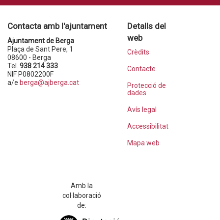
Contacta amb l'ajuntament
Detalls del
web
Ajuntament de Berga
Plaça de Sant Pere, 1
Crèdits
08600 - Berga
Tel.
938 214 333
Contacte
NIF P0802200F
a/e
berga@ajberga.cat
Protecció de
dades
Avís legal
Accessibilitat
Mapa web
Amb la
col·laboració
de: