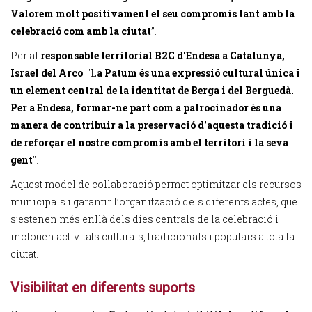
Valorem molt positivament el seu compromís tant amb la
celebració com amb la ciutat
”.
Per al
responsable territorial B2C d'Endesa a Catalunya,
Israel del Arco
: "L
a Patum és una expressió cultural única i
un element central de la identitat de Berga i del Berguedà.
Per a Endesa, formar-ne part com a patrocinador és una
manera de contribuir a la preservació d'aquesta tradició i
de reforçar el nostre compromís amb el territori i la seva
gent
".
Aquest model de col·laboració permet optimitzar els recursos
municipals i garantir l’organització dels diferents actes, que
s’estenen més enllà dels dies centrals de la celebració i
inclouen activitats culturals, tradicionals i populars a tota la
ciutat.
Visibilitat en diferents suports