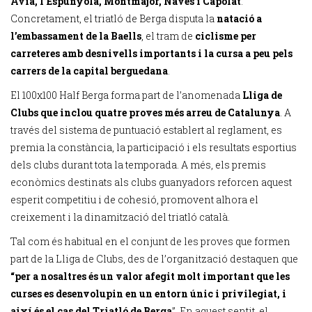
Avià, l’Espunyola, Montmajor, Navès i Capolat
.
Concretament, el triatló de Berga disputa la
natació a
l’embassament de la Baells
, el tram de
ciclisme per
carreteres amb desnivells importants i la cursa a peu pels
carrers de la capital berguedana
.
El 100x100 Half Berga forma part de l’anomenada
Lliga de
Clubs que inclou quatre proves més arreu de Catalunya
. A
través del sistema de puntuació establert al reglament, es
premia la constància, la participació i els resultats esportius
dels clubs durant tota la temporada. A més, els premis
econòmics destinats als clubs guanyadors reforcen aquest
esperit competitiu i de cohesió, promovent alhora el
creixement i la dinamització del triatló català.
Tal com és habitual en el conjunt de les proves que formen
part de la Lliga de Clubs, des de l’organització destaquen que
“per a nosaltres és un valor afegit molt important que les
curses es desenvolupin en un entorn únic i privilegiat, i
així és el cas del Triatló de Berga
”. En aquest sentit, el