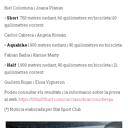
Biel Colomina i Joana Planas
- Short
: 750 metres nedant, 60 quilòmetres en bicicleta i10
quilòmetres corrent.
Carlos Cabrera i Ángela Román
- Aquabike
:1.900 metres nedant i 90 quilòmetres en bicicleta
Fabian Badia i Karine Marty
- Half
: 1.900 metres nedant, 90 quilòmetres en bicicleta i 21
quilòmetres corrent.
Guillem Rojas i Elisa Vigneron
Podeu consultar els resultats i la informació sobre la prova
al web:
https://100x100half.com/ca/classificacions/berga
.
(*) Notícia elaborada per Stat Sport Club.