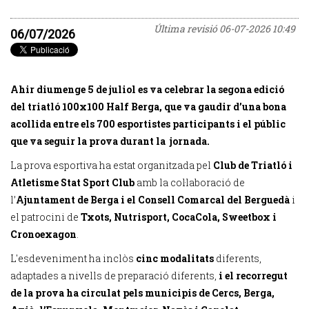
Última revisió
06-07-2026 10:49
06/07/2026
Ahir diumenge 5 de juliol es va celebrar la segona edició
del triatló 100x100 Half Berga, que va gaudir d’una bona
acollida entre els 700 esportistes participants i el públic
que va seguir la prova durant la jornada.
La prova esportiva ha estat organitzada pel
Club de Triatló i
Atletisme Stat Sport Club
amb la col·laboració de
l’
Ajuntament de Berga i el Consell Comarcal del Berguedà
i
el patrocini de
Txots, Nutrisport, CocaCola, Sweetbox i
Cronoexagon
.
L'esdeveniment ha inclòs
cinc modalitats
diferents,
adaptades a nivells de preparació diferents,
i el recorregut
de la prova ha circulat pels municipis de Cercs, Berga,