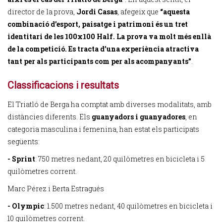
director de la prova,
Jordi Casas
, afegeix que
“aquesta
combinació d’esport, paisatge i patrimoni és un tret
identitari de les 100x100 Half. La prova va molt més enllà
de la competició. Es tracta d’una experiència atractiva
tant per als participants com per als acompanyants”
.
Classificacions i resultats
El Triatló de Berga ha comptat amb diverses modalitats, amb
distàncies diferents. Els
guanyadors i guanyadores
, en
categoria masculina i femenina, han estat els participats
següents:
- Sprint
: 750 metres nedant, 20 quilòmetres en bicicleta i 5
quilòmetres corrent.
Marc Pérez i Berta Estragués
- Olympic
: 1.500 metres nedant, 40 quilòmetres en bicicleta i
10 quilòmetres corrent.