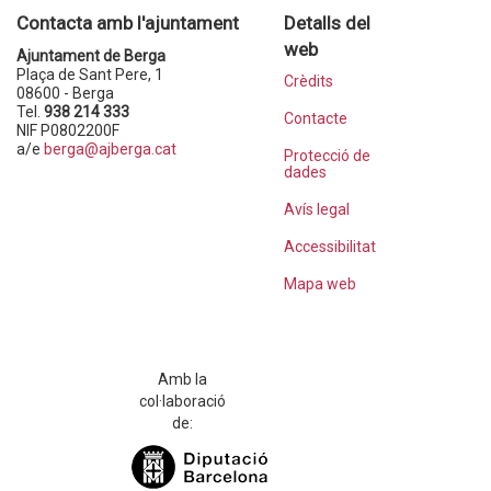
Contacta amb l'ajuntament
Detalls del
web
Ajuntament de Berga
Plaça de Sant Pere, 1
Crèdits
08600 - Berga
Tel.
938 214 333
Contacte
NIF P0802200F
a/e
berga@ajberga.cat
Protecció de
dades
Avís legal
Accessibilitat
Mapa web
Amb la
col·laboració
de: