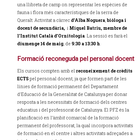
una llibreta de camp on representar les espècies de
fauna i flora més característiques de la serra de
Queralt. Activitat a càrrec
d’Alba Noguera
,
biòloga i
docent de secundària,
i
Miquel Batriu, membre de
l’Institut Català d’Ornitologia
. La sessió es farà el
diumenge 14 de maig
, de
9:30 a 13:30 h
.
Formació reconeguda pel personal docent
Els cursos compten amb el
reconeixement de crèdits
ECTS
pel personal docent, ja que formen part de les
línies de formació permanent del Departament
d’Educació de la Generalitat de Catalunya per donar
resposta a les necessitats de formació dels centres
educatius i del professorat de Catalunya. El PFZ és la
planificació en l’àmbit comarcal de la formació
permanent del professorat, la qual incorpora activitats
de formació en el centre i altres activitats adreçades a