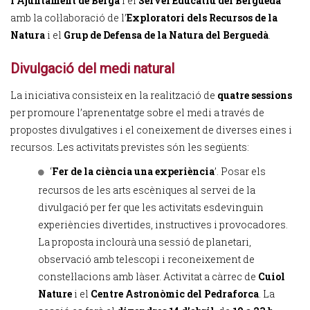
l’Ajuntament de Berga
i el
Servei Educatiu del Berguedà
amb la col·laboració de l’
Exploratori dels Recursos de la
Natura
i el
Grup de Defensa de la Natura del Berguedà
.
Divulgació del medi natural
La iniciativa consisteix en la realització de
quatre sessions
per promoure l’aprenentatge sobre el medi a través de
propostes divulgatives i el coneixement de diverses eines i
recursos. Les activitats previstes són les següents:
‘
Fer de la ciència una experiència
’. Posar els
recursos de les arts escèniques al servei de la
divulgació per fer que les activitats esdevinguin
experiències divertides, instructives i provocadores.
La proposta inclourà una sessió de planetari,
observació amb telescopi i reconeixement de
constel·lacions amb làser. Activitat a càrrec de
Cuiol
Nature
i el
Centre Astronòmic del Pedraforca
. La