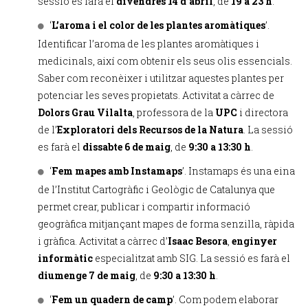
sessió es farà el
divendres 14 d’abril
, de
19 a 23 h
.
‘
L’aroma i el color de les plantes aromàtiques
’.
Identificar l’aroma de les plantes aromàtiques i
medicinals, així com obtenir els seus olis essencials.
Saber com reconèixer i utilitzar aquestes plantes per
potenciar les seves propietats. Activitat a càrrec de
Dolors Grau Vilalta
, professora de la
UPC
i directora
de l’
Exploratori dels Recursos de la Natura
. La sessió
es farà el
dissabte 6 de maig
, de
9:30 a 13:30 h
.
‘
Fem mapes amb Instamaps
’. Instamaps és una eina
de l’Institut Cartogràfic i Geològic de Catalunya que
permet crear, publicar i compartir informació
geogràfica mitjançant mapes de forma senzilla, ràpida
i gràfica. Activitat a càrrec d’
Isaac Besora
,
enginyer
informàtic
especialitzat amb SIG. La sessió es farà el
diumenge 7 de maig
, de
9:30 a 13:30 h
.
‘
Fem un quadern de camp
’. Com podem elaborar