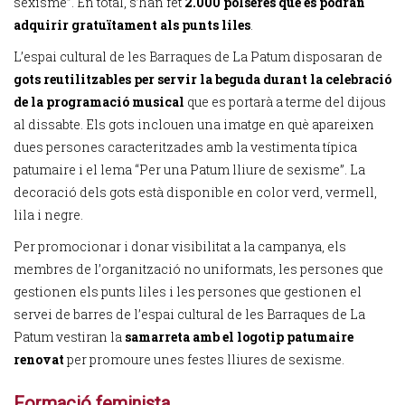
sexisme”. En total, s’han fet
2.000 polseres que es podran
adquirir gratuïtament als punts liles
.
L’espai cultural de les Barraques de La Patum disposaran de
gots reutilitzables per servir la beguda durant la celebració
de la programació musical
que es portarà a terme del dijous
al dissabte. Els gots inclouen una imatge en què apareixen
dues persones caracteritzades amb la vestimenta típica
patumaire i el lema “Per una Patum lliure de sexisme”. La
decoració dels gots està disponible en color verd, vermell,
lila i negre.
Per promocionar i donar visibilitat a la campanya, els
membres de l’organització no uniformats, les persones que
gestionen els punts liles i les persones que gestionen el
servei de barres de l’espai cultural de les Barraques de La
Patum vestiran la
samarreta amb el logotip patumaire
renovat
per promoure unes festes lliures de sexisme.
Formació feminista