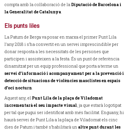
compta amb la col·laboració de la
Diputació de Barcelona i
la Generalitat de Catalunya
.
Els punts liles
La Patum de Berga va posar en marxa el primer Punt Lila
l’any 2018 i s’ha convertit en un servei imprescindible per
donar resposta a les necessitats de les persones que
participen i assisteixen a la festa. És un punt de referència
dinamitzat per un equip professional que porta a terme un
servei d’informació i acompanyament per a la prevenció i
detecció de situacions de violències masclistes en espais
d’oci nocturn
.
Aquest any, el
Punt Lila de la plaça de Viladomat
incrementarà el seu impacte visual
, ja que estarà logotipat
per tal que pugui ser identificat amb més facilitat. Enguany, hi
haurà servei de Punt Lila a la plaça de Viladomat els cinc
dies de Patum i també s’habilitarà un
altre punt durant les