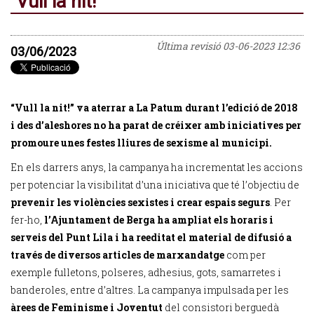
"Vull la nit!"
Última revisió
03-06-2023 12:36
03/06/2023
“Vull la nit!” va aterrar a La Patum durant l’edició de 2018
i des d’aleshores no ha parat de créixer amb iniciatives per
promoure unes festes lliures de sexisme al municipi.
En els darrers anys, la campanya ha incrementat les accions
per potenciar la visibilitat d’una iniciativa que té l’objectiu de
prevenir les violències sexistes i crear espais segurs
. Per
fer-ho,
l’Ajuntament de Berga ha ampliat els horaris i
serveis del Punt Lila i ha reeditat el material de difusió a
través de diversos articles de marxandatge
com per
exemple fulletons, polseres, adhesius, gots, samarretes i
banderoles, entre d’altres. La campanya impulsada per les
àrees de Feminisme i Joventut
del consistori berguedà