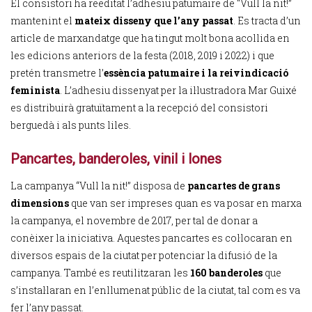
El consistori ha reeditat l’adhesiu patumaire de “Vull la nit!”
mantenint el
mateix disseny que l’any passat
. Es tracta d’un
article de marxandatge que ha tingut molt bona acollida en
les edicions anteriors de la festa (2018, 2019 i 2022) i que
pretén transmetre l’
essència patumaire i la reivindicació
feminista
. L’adhesiu dissenyat per la il·lustradora Mar Guixé
es distribuirà gratuïtament a la recepció del consistori
berguedà i als punts liles.
Pancartes, banderoles, vinil i lones
La campanya “Vull la nit!” disposa de
pancartes de grans
dimensions
que van ser impreses quan es va posar en marxa
la campanya, el novembre de 2017, per tal de donar a
conèixer la iniciativa. Aquestes pancartes es col·locaran en
diversos espais de la ciutat per potenciar la difusió de la
campanya. També es reutilitzaran les
160 banderoles
que
s’instal·laran en l’enllumenat públic de la ciutat, tal com es va
fer l’any passat.