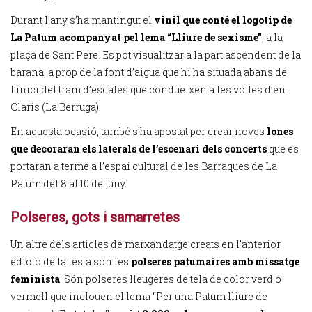
Durant l’any s’ha mantingut el
vinil que conté el logotip de
La Patum acompanyat pel lema “Lliure de sexisme”
, a la
plaça de Sant Pere. Es pot visualitzar a la part ascendent de la
barana, a prop de la font d’aigua que hi ha situada abans de
l’inici del tram d’escales que condueixen a les voltes d’en
Claris (La Berruga).
En aquesta ocasió, també s’ha apostat per crear noves
lones
que decoraran els laterals de l’escenari dels concerts
que es
portaran a terme a l’espai cultural de les Barraques de La
Patum del 8 al 10 de juny.
Polseres, gots i samarretes
Un altre dels articles de marxandatge creats en l’anterior
edició de la festa són les
polseres patumaires amb missatge
feminista
. Són polseres lleugeres de tela de color verd o
vermell que inclouen el lema “Per una Patum lliure de