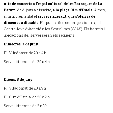
nits de concerts a l’espai cultural de les Barraques de La
Patum
, de dijous a dissabte,
a la plaça Cim d’Estela
. A més,
s’ha incrementat el
servei itinerant, que s’oferirà de
dimecres a dissabte
. Els punts liles seran gestionats pel
Centre Jove d’Atenció a les Sexualitats (CJAS). Els horaris i
ubicacions del servei seran els següents:
Dimecres, 7 de juny
Pl. Viladomat: de 20 a 4 h
Servei itinerant: de 20 a 4 h
Dijous, 8 de juny
Pl. Viladomat: de 20 a 3 h
Pl. Cim d’Estela: de 20 a 2 h
Servei itinerant: de 2 a 3 h