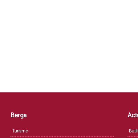
Berga
Actu
Turisme
Butll