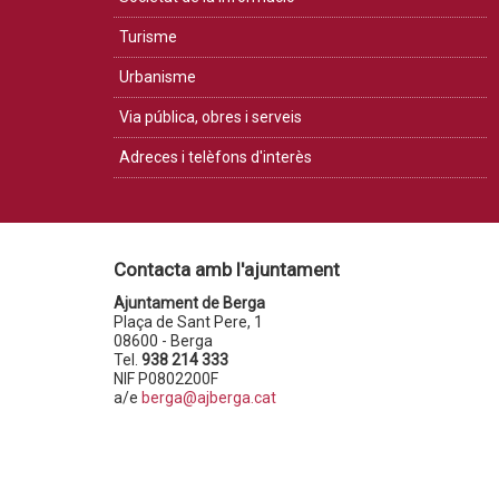
Turisme
Urbanisme
Via pública, obres i serveis
Adreces i telèfons d'interès
Contacta amb l'ajuntament
Ajuntament de Berga
Plaça de Sant Pere, 1
08600 - Berga
Tel.
938 214 333
NIF P0802200F
a/e
berga@ajberga.cat