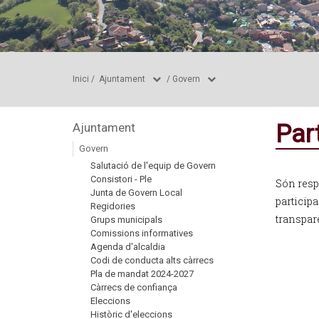
Inici
/
Ajuntament
/
Govern
Par
Ajuntament
Govern
Salutació de l'equip de Govern
Consistori - Ple
Són respo
Junta de Govern Local
participa
Regidories
transpar
Grups municipals
Comissions informatives
Agenda d'alcaldia
Codi de conducta alts càrrecs
Pla de mandat 2024-2027
Càrrecs de confiança
Eleccions
Històric d'eleccions