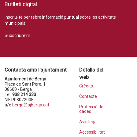
Butlletí digital
Inscriu-te per rebre informació puntual sobre les activitats
municipals.
Subscriure'm
Contacta amb l'ajuntament
Detalls del
web
Ajuntament de Berga
Plaça de Sant Pere, 1
Crèdits
08600 - Berga
Tel.
938 214 333
Contacte
NIF P0802200F
a/e
berga@ajberga.cat
Protecció de
dades
Avís legal
Accessibilitat