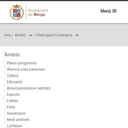
Menú
Inici
/
Àmbits
/
Participació ciutadana
Àmbits
Plans i programes
Atenció a les persones
Cultura
Educació
Associacionisme i entitats
Esports
Festes
Fires
Governació
Medi ambient
La Patum