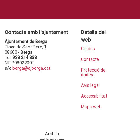
Contacta amb l'ajuntament
Detalls del
web
Ajuntament de Berga
Plaça de Sant Pere, 1
Crèdits
08600 - Berga
Tel.
938 214 333
Contacte
NIF P0802200F
a/e
berga@ajberga.cat
Protecció de
dades
Avís legal
Accessibilitat
Mapa web
Amb la