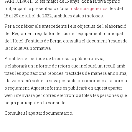
PARTICIPA-HI! Si ets major de 16 anys, dona la teva opinió
mitjançant la presentació d'una
instància genèrica
des del
15 al 29 de juliol de 2022, ambdues dates incloses.
Per a conèixer els antecedents i els objectius de l’elaboració
del Reglament regulador de l’ús de l’equipament municipal
de l’Hotel d’entitats de Berga, consulta el document ‘resum de
la iniciativa normativa’.
Finalitzat el període de la consulta pública prèvia,
s’elaborarà un informe de retorn que inclourà un recull amb
totes les aportacions rebudes, tractades de manera anònima,
i la valoració sobre la seva possible incorporació a la norma
o reglament. Aquest informe es publicarà en aquest apartat
web i s’enviarà per correu electrònic a totes les persones que
hagin participat en la consulta.
Consulteu l'apartat documentació.