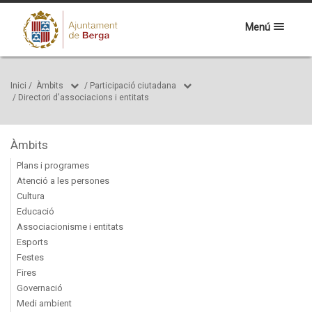
Menú
Inici
/
Àmbits
/
Participació ciutadana
/
Directori d'associacions i entitats
Àmbits
Plans i programes
Atenció a les persones
Cultura
Educació
Associacionisme i entitats
Esports
Festes
Fires
Governació
Medi ambient