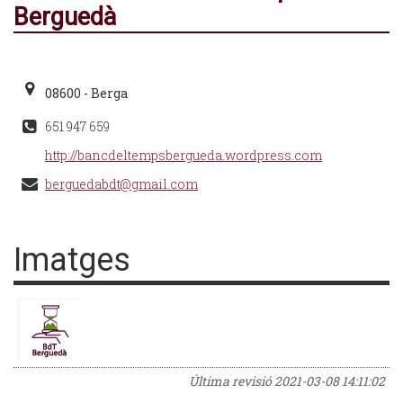
Berguedà
08600 - Berga
651 947 659
http://bancdeltempsbergueda.wordpress.com
berguedabdt@gmail.com
Imatges
Última revisió
2021-03-08 14:11:02