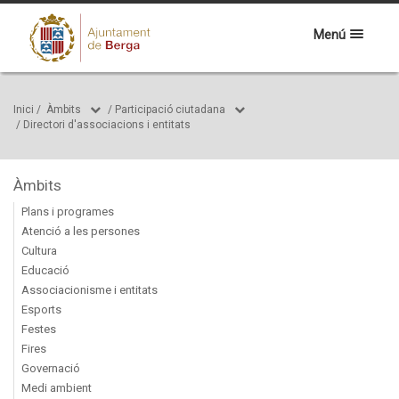
Menú
Inici
/
Àmbits
/
Participació ciutadana
/
Directori d'associacions i entitats
Àmbits
Plans i programes
Atenció a les persones
Cultura
Educació
Associacionisme i entitats
Esports
Festes
Fires
Governació
Medi ambient