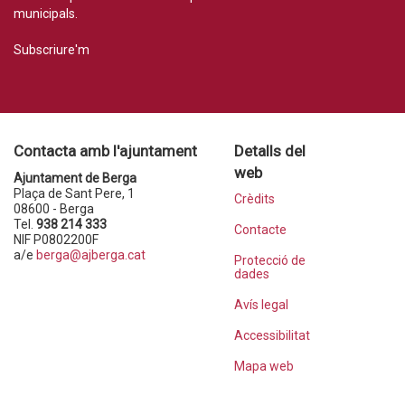
municipals.
Subscriure'm
Contacta amb l'ajuntament
Detalls del
web
Ajuntament de Berga
Plaça de Sant Pere, 1
Crèdits
08600 - Berga
Tel.
938 214 333
Contacte
NIF P0802200F
a/e
berga@ajberga.cat
Protecció de
dades
Avís legal
Accessibilitat
Mapa web