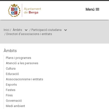
Menú
Inici
/
Àmbits
/
Participació ciutadana
/
Directori d'associacions i entitats
Àmbits
Plans i programes
Atenció a les persones
Cultura
Educació
Associacionisme i entitats
Esports
Festes
Fires
Governació
Medi ambient