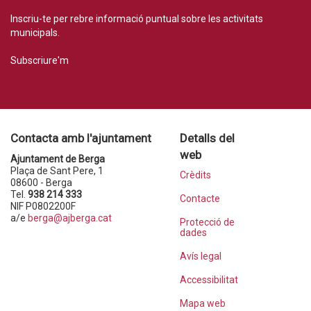
Inscriu-te per rebre informació puntual sobre les activitats
municipals.
Subscriure'm
Contacta amb l'ajuntament
Detalls del
web
Ajuntament de Berga
Plaça de Sant Pere, 1
Crèdits
08600 - Berga
Tel.
938 214 333
Contacte
NIF P0802200F
a/e
berga@ajberga.cat
Protecció de
dades
Avís legal
Accessibilitat
Mapa web