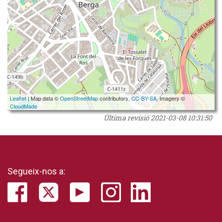
Leaflet
| Map data ©
OpenStreetMap
contributors,
CC-BY-SA
, Imagery ©
CloudMade
Última revisió
2021-03-08 10:31:50
Segueix-nos a: