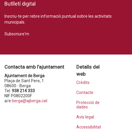
Butlletí digital
Inscriu-te per rebre informació puntual sobre les activitats
municipals.
Subscriure'm
Contacta amb l'ajuntament
Detalls del
web
Ajuntament de Berga
Plaça de Sant Pere, 1
Crèdits
08600 - Berga
Tel.
938 214 333
Contacte
NIF P0802200F
a/e
berga@ajberga.cat
Protecció de
dades
Avís legal
Accessibilitat