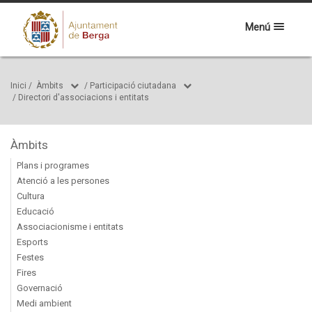
Menú
Inici
/
Àmbits
/
Participació ciutadana
/
Directori d'associacions i entitats
Àmbits
Plans i programes
Atenció a les persones
Cultura
Educació
Associacionisme i entitats
Esports
Festes
Fires
Governació
Medi ambient