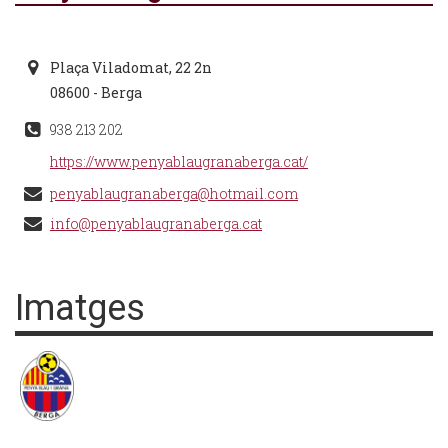
Plaça Viladomat, 22 2n
08600 - Berga
938 213 202
https://www.penyablaugranaberga.cat/
penyablaugranaberga@hotmail.com
info@penyablaugranaberga.cat
Imatges