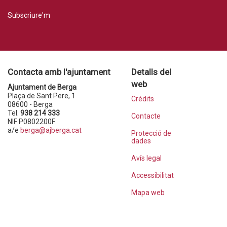
Subscriure'm
Contacta amb l'ajuntament
Detalls del
web
Ajuntament de Berga
Plaça de Sant Pere, 1
Crèdits
08600 - Berga
Tel.
938 214 333
Contacte
NIF P0802200F
a/e
berga@ajberga.cat
Protecció de
dades
Avís legal
Accessibilitat
Mapa web