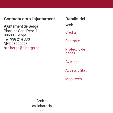
Contacta amb l'ajuntament
Detalls del
web
Ajuntament de Berga
Plaça de Sant Pere, 1
Crèdits
08600 - Berga
Tel.
938 214 333
Contacte
NIF P0802200F
a/e
berga@ajberga.cat
Protecció de
dades
Avís legal
Accessibilitat
Mapa web
Amb la
col·laboració
de: